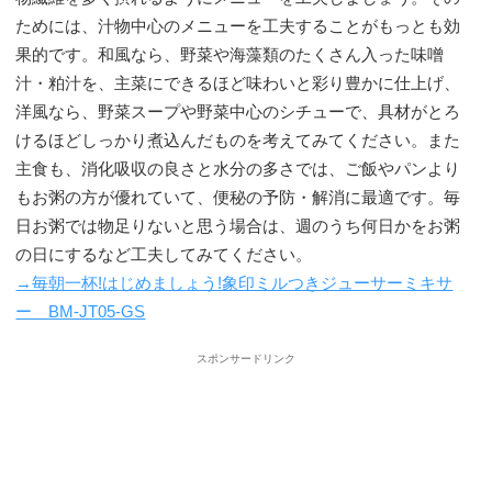
ためには、汁物中心のメニューを工夫することがもっとも効
果的です。和風なら、野菜や海藻類のたくさん入った味噌
汁・粕汁を、主菜にできるほど味わいと彩り豊かに仕上げ、
洋風なら、野菜スープや野菜中心のシチューで、具材がとろ
けるほどしっかり煮込んだものを考えてみてください。また
主食も、消化吸収の良さと水分の多さでは、ご飯やパンより
もお粥の方が優れていて、便秘の予防・解消に最適です。毎
日お粥では物足りないと思う場合は、週のうち何日かをお粥
の日にするなど工夫してみてください。
→毎朝一杯!はじめましょう!象印ミルつきジューサーミキサ
ー BM-JT05-GS
スポンサードリンク