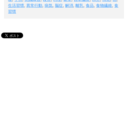
生活習慣
,
異常行動
,
病気
,
脳症
,
解消
,
離乳
,
食品
,
食物繊維
,
食
習慣