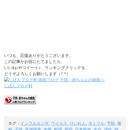
いつも、応援ありがとうございます。
この記事がお役にたてましたら、
いいね♪やツイート♪、ランキングクリックを、
どうぞよろしくお願いします（^.^）
にほんブログ村
タグ：
インフルエンザ
,
ウイルス
,
けいれん
,
タミフル
,
予防
,
便
秘
,
子供
,
意識障害
,
改善
,
料理
,
新型
,
日本脳炎
,
水分
,
消化
,
熱
,