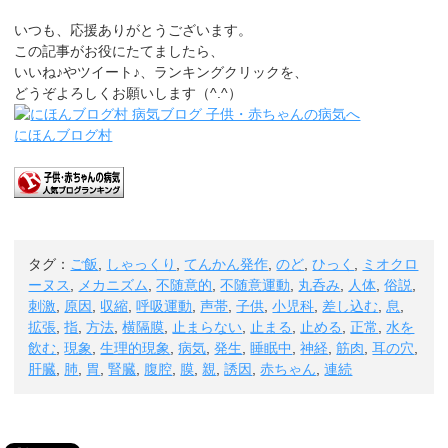
いつも、応援ありがとうございます。
この記事がお役にたてましたら、
いいね♪やツイート♪、ランキングクリックを、
どうぞよろしくお願いします（^.^）
にほんブログ村
タグ：
ご飯
,
しゃっくり
,
てんかん発作
,
のど
,
ひっく
,
ミオクロ
ーヌス
,
メカニズム
,
不随意的
,
不随意運動
,
丸呑み
,
人体
,
俗説
,
刺激
,
原因
,
収縮
,
呼吸運動
,
声帯
,
子供
,
小児科
,
差し込む
,
息
,
拡張
,
指
,
方法
,
横隔膜
,
止まらない
,
止まる
,
止める
,
正常
,
水を
飲む
,
現象
,
生理的現象
,
病気
,
発生
,
睡眠中
,
神経
,
筋肉
,
耳の穴
,
肝臓
,
肺
,
胃
,
腎臓
,
腹腔
,
膜
,
親
,
誘因
,
赤ちゃん
,
連続