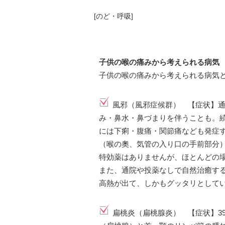
[
のど・呼吸
]
子供の喉の痛みから考えられる病気
子供の喉の痛みから考えられる病気
風邪（風邪症候群） 【症状】
み・鼻水・鼻づまりを伴うことも。
には下痢・腹痛・関節痛なども発症
（喉の奧、気管の入り口の手前部分
特効薬はありませんが、ほとんどの
また、通院や投薬なしで自然治癒する
高熱が出て、しかもグッタリとして
扁桃炎（扁桃腺炎） 【症状】3