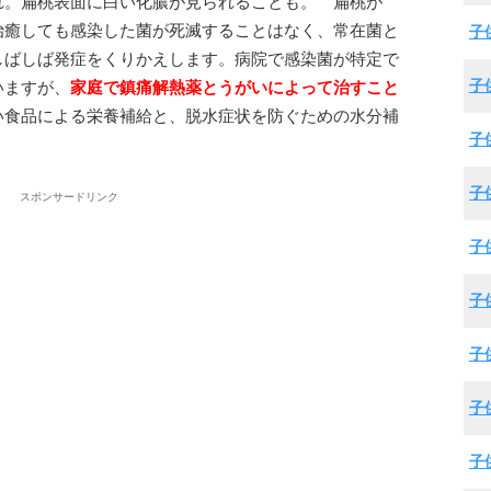
れ。扁桃表面に白い化膿が見られることも。 扁桃が
治癒しても感染した菌が死滅することはなく、常在菌と
子
しばしば発症をくりかえします。病院で感染菌が特定で
子
いますが、
家庭で鎮痛解熱薬とうがいによって治すこと
い食品による栄養補給と、脱水症状を防ぐための水分補
子
子
スポンサードリンク
子
子
子
子
子