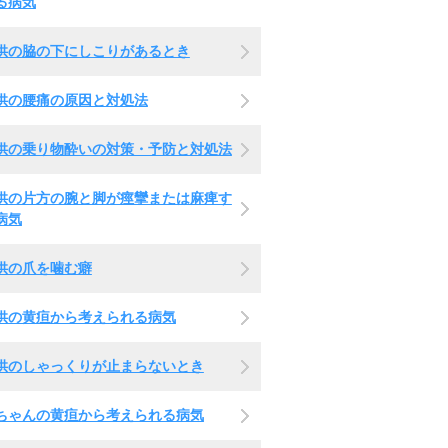
る病気
供の脇の下にしこりがあるとき
供の腰痛の原因と対処法
供の乗り物酔いの対策・予防と対処法
供の片方の腕と脚が痙攣または麻痺す
病気
供の爪を噛む癖
供の黄疸から考えられる病気
供のしゃっくりが止まらないとき
ちゃんの黄疸から考えられる病気