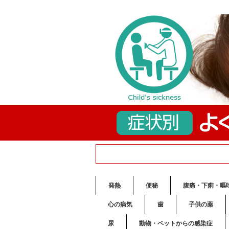
発熱
便秘
腹痛・下痢・嘔
心の病気
歯
子供の薬
尿
動物・ペットからの感染症