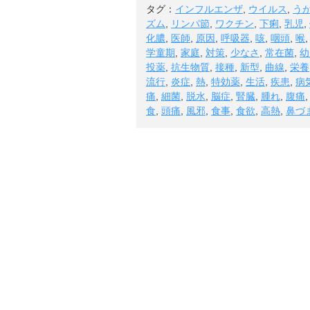
タグ：
インフルエンザ
,
ウイルス
,
う
ズム
,
リンパ節
,
ワクチン
,
下痢
,
乳児
,
化膿
,
医師
,
原因
,
呼吸器
,
咳
,
咽頭
,
喉
学童期
,
家庭
,
対策
,
少なさ
,
常在菌
,
幼
投薬
,
抗生物質
,
接種
,
新型
,
曲線
,
栄養
流行
,
炎症
,
熱
,
特効薬
,
生活
,
疾患
,
病
痛
,
細菌
,
脱水
,
脳症
,
腎臓
,
腫れ
,
腹痛
食
,
頭痛
,
風邪
,
食事
,
食欲
,
高熱
,
鼻づ