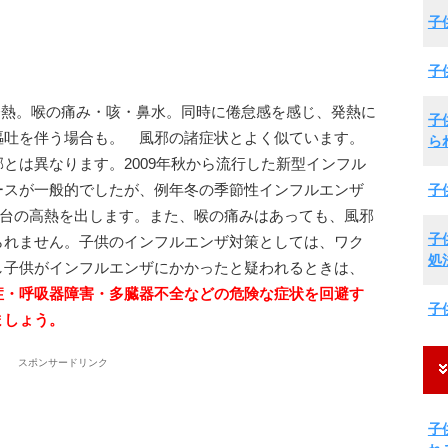
子
子
発熱。喉の痛み・咳・鼻水。同時に倦怠感を感じ、発熱に
子
嘔吐を伴う場合も。 風邪の諸症状とよく似ています。
ら
とは異なります。2009年秋から流行した新型インフル
ースが一般的でしたが、例年冬の季節性インフルエンザ
子
0℃台の高熱を出します。また、喉の痛みはあっても、風邪
子
られません。子供のインフルエンザ対策としては、ワク
処
し子供がインフルエンザにかかったと疑われるときは、
症・呼吸器障害・多臓器不全などの危険な症状を回避す
子
ましょう。
スポンサードリンク
子