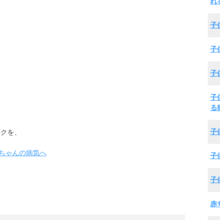
れ
子
子
子
子
る
子
ックを、
子
子
赤