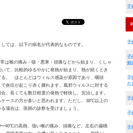
子
子
としては、以下の病名が代表的なものです。
子
通常は喉の痛み・咳・悪寒・頭痛などから始まり、くしゃ
処
続いて、比較的ゆるやかに発熱が始まり、熱が続くとき
子
する。 ほとんどはウィルス感染が原因であり、咽頭
た
）で炎症が起こり赤く腫れます。風邪ウィルスに対する
場合、長くても数日程度の発熱で軽快し、完治します。
子
ケースの方が多いと思われます。ただし、38℃以上の
いる場合は、医師の診察を受けましょう。
子
9〜40℃の高熱、強い喉の痛み、頭痛など。左右の扁桃
子