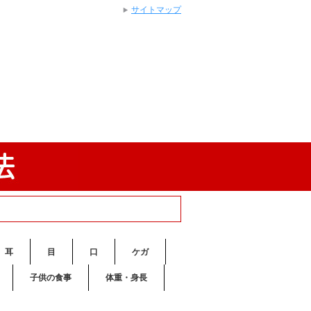
サイトマップ
耳
目
口
ケガ
子供の食事
体重・身長