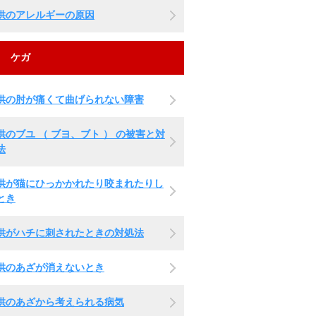
供のアレルギーの原因
ケガ
供の肘が痛くて曲げられない障害
供のブユ （ ブヨ、ブト ） の被害と対
法
供が猫にひっかかれたり咬まれたりし
とき
供がハチに刺されたときの対処法
供のあざが消えないとき
供のあざから考えられる病気