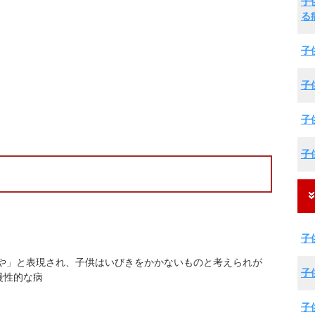
子
る
子
子
子
子
子
すや」と表現され、子供はいびきをかかないものと考えられが
子
慢性的な病
子