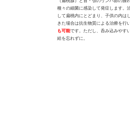
（扁桃腺）と首・顎のリンパ節の腫
種々の細菌に感染して発症します。
して扁桃内にとどまり、子供の内は
きた場合は抗生物質による治療を行
も可能
です。ただし、呑み込みやす
給を忘れずに。