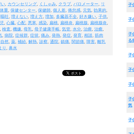
がい
,
カウンセリング
,
くしゃみ
,
クラブ
,
バロメーター
,
リ
子
体重
,
保健センター
,
保健師
,
個人差
,
倦怠感
,
元気
,
効果的
,
,
嘔吐
,
増えない
,
増え方
,
増加
,
多臓器不全
,
好き嫌い
,
子供
,
子
児
,
心臓
,
心配
,
悪寒
,
感染
,
扁桃
,
扁桃炎
,
扁桃腺
,
扁桃腺炎
,
,
検査
,
機嫌
,
母乳
,
母子健康手帳
,
気管
,
水分
,
治療
,
治癒
,
子
気
,
病院
,
症候群
,
症状
,
痛み
,
発熱
,
発症
,
発育
,
相談
,
筋肉
る
,
自然
,
薬
,
補給
,
解熱
,
診察
,
通院
,
鎮痛
,
関節痛
,
障害
,
離乳
まり
,
鼻水
子
子
子
子
気
子