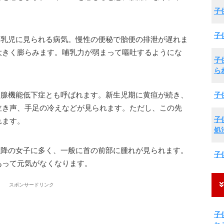
子
子
】乳児に見られる病気。慢性の便秘で胎便の排泄が遅れま
大きく膨らみます。哺乳力が弱まって嘔吐するようにな
子
。
ら
状腺機能低下症とも呼ばれます。新生児期に黄疸が続き、
子
泣き声、手足の冷えなどが見られます。ただし、この先
子
れます。
処
以降の女子に多く、一般に首の前部に腫れが見られます。
子
あって元気がなくなります。
スポンサードリンク
子