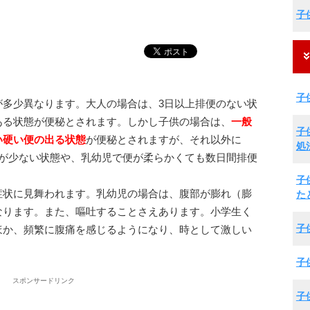
子
子
が多少異なります。大人の場合は、3日以上排便のない状
ある状態が便秘とされます。しかし子供の場合は、
一般
子
い硬い便の出る状態
が便秘とされますが、それ以外に
処
量が少ない状態や、乳幼児で便が柔らかくても数日間排便
子
症状に見舞われます。乳幼児の場合は、腹部が膨れ（膨
た
なります。また、嘔吐することさえあります。小学生く
子
ほか、頻繁に腹痛を感じるようになり、時として激しい
子
スポンサードリンク
子