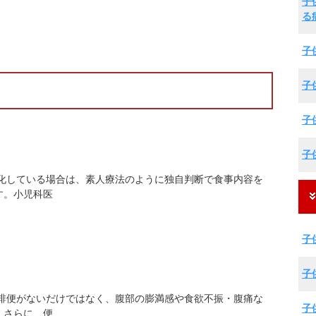
子
る
子
子
子
子
習化している場合は、素人療法のように独自判断で食事内容を
す。小児科医
子
子
間排便がないだけではなく、腹部の膨満感や食欲不振・腹痛な
子
。さらに、便