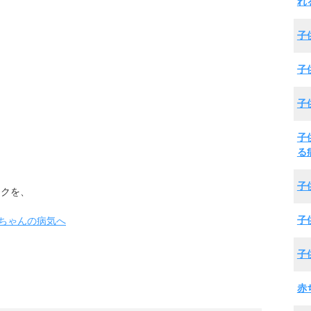
れ
子
子
子
子
る
子
ックを、
子
子
赤