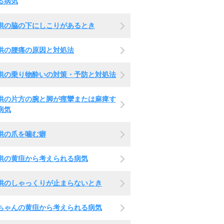
る病気
供の脇の下にしこりがあるとき
供の腰痛の原因と対処法
供の乗り物酔いの対策・予防と対処法
供の片方の腕と脚が痙攣または麻痺す
病気
供の爪を噛む癖
供の黄疸から考えられる病気
供のしゃっくりが止まらないとき
ちゃんの黄疸から考えられる病気