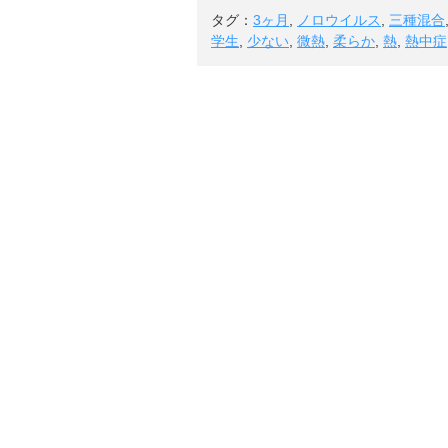
タグ：
3ヶ月
,
ノロウイルス
,
三種混合
学生
,
少ない
,
微熱
,
柔らか
,
熱
,
熱中症