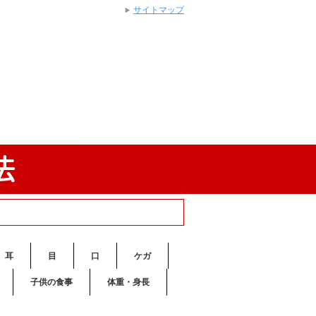
サイトマップ
耳
目
口
ケガ
子供の食事
体重・身長