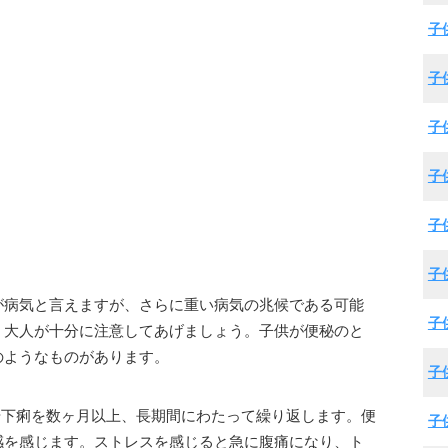
子
子
子
子
子
子
が病気と言えますが、さらに重い病気の兆候である可能
子
、大人が十分に注意してあげましょう。子供が便秘のと
のようなものがあります。
子
や下痢を数ヶ月以上、長期間にわたって繰り返します。便
子
感を感じます。ストレスを感じると急に腹痛になり、ト