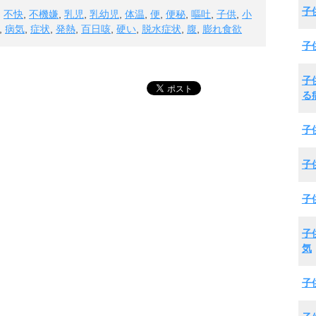
子
,
不快
,
不機嫌
,
乳児
,
乳幼児
,
体温
,
便
,
便秘
,
嘔吐
,
子供
,
小
,
病気
,
症状
,
発熱
,
百日咳
,
硬い
,
脱水症状
,
腹
,
膨れ食欲
子
子
る
子
子
子
子
気
子