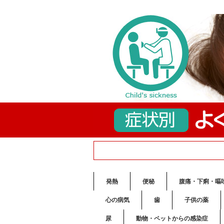
発熱
便秘
腹痛・下痢・嘔
心の病気
歯
子供の薬
尿
動物・ペットからの感染症