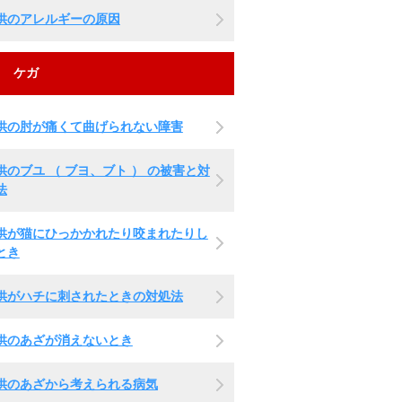
供のアレルギーの原因
ケガ
供の肘が痛くて曲げられない障害
供のブユ （ ブヨ、ブト ） の被害と対
法
供が猫にひっかかれたり咬まれたりし
とき
供がハチに刺されたときの対処法
供のあざが消えないとき
供のあざから考えられる病気