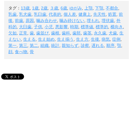
タグ：
13歳
,
1歳
,
2歳
,
３歳
,
6歳
,
ゆがみ
,
上顎
,
下顎
,
不都合
,
乳歯
,
乳犬歯
,
乳臼歯
,
代表的
,
個人差
,
健康上
,
先天性
,
処置
,
前
後
,
前歯
,
原因
,
噛み合わせ
,
噛み砕けない
,
埋もれ
,
埋伏歯
,
外
科的
,
大臼歯
,
子供
,
小児
,
悪影響
,
時期
,
標準値
,
標準的
,
横向き
,
欠如
,
正常
,
歯
,
歯並び
,
歯根
,
歯科
,
歯胚
,
歯茎
,
永久歯
,
犬歯
,
生
えない
,
生える
,
生え始め
,
生え揃う
,
生え方
,
生後
,
病気
,
症例
,
第一
,
第三
,
第二
,
組織
,
統計
,
親知らず
,
診察
,
遅れる
,
順序
,
顎
,
顔
,
食べ物
,
骨