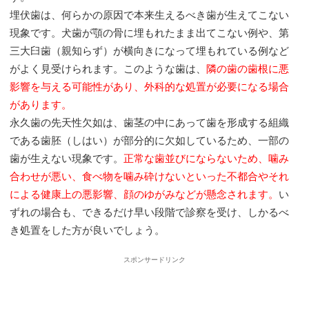
埋伏歯は、何らかの原因で本来生えるべき歯が生えてこない
現象です。犬歯が顎の骨に埋もれたまま出てこない例や、第
三大臼歯（親知らず）が横向きになって埋もれている例など
がよく見受けられます。このような歯は、
隣の歯の歯根に悪
影響を与える可能性があり、外科的な処置が必要になる場合
があります。
永久歯の先天性欠如は、歯茎の中にあって歯を形成する組織
である歯胚（しはい）が部分的に欠如しているため、一部の
歯が生えない現象です。
正常な歯並びにならないため、噛み
合わせが悪い、食べ物を噛み砕けないといった不都合やそれ
による健康上の悪影響、顔のゆがみなどが懸念されます。
い
ずれの場合も、できるだけ早い段階で診察を受け、しかるべ
き処置をした方が良いでしょう。
スポンサードリンク