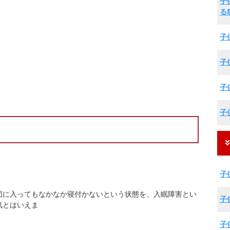
子
る
子
子
子
子
子
団に入ってもなかなか寝付かないという状態を、入眠障害とい
子
気とはいえま
子