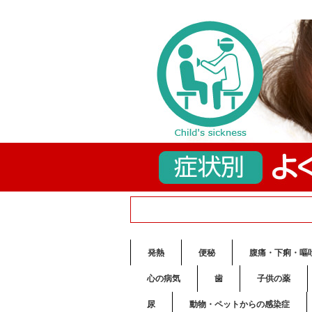
発熱
便秘
腹痛・下痢・嘔
心の病気
歯
子供の薬
尿
動物・ペットからの感染症