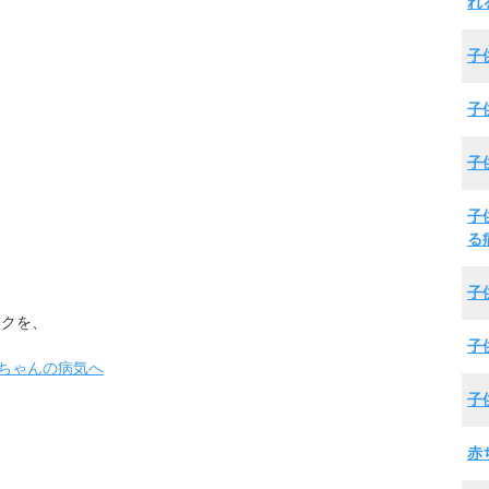
れ
子
子
子
子
る
子
ックを、
子
子
赤