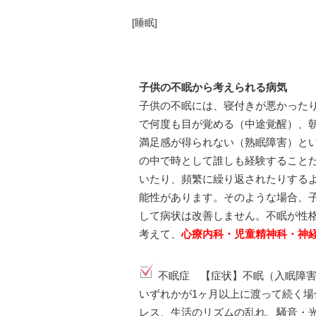
[
睡眠
]
子供の不眠から考えられる病気
子供の不眠には、寝付きが悪かった
で何度も目が覚める（中途覚醒）、
満足感が得られない（熟眠障害）と
の中で時として誰しも経験すること
いたり、頻繁に繰り返されたりする
能性があります。そのような場合、
して病状は改善しません。不眠が性
考えて、
心療内科・児童精神科・神
不眠症 【症状】不眠（入眠障
いずれかが1ヶ月以上に渡って続く
レス、生活のリズムの乱れ、騒音・