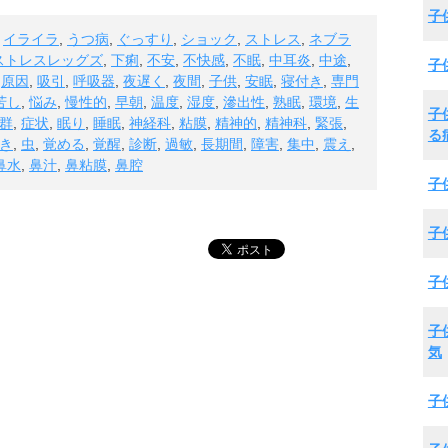
子
,
イライラ
,
うつ病
,
ぐっすり
,
ショック
,
ストレス
,
ネブラ
ストレスレッグズ
,
下痢
,
不安
,
不快感
,
不眠
,
中耳炎
,
中途
,
子
,
原因
,
吸引
,
呼吸器
,
夜遅く
,
夜間
,
子供
,
安眠
,
寝付き
,
専門
苦し
,
悩み
,
慢性的
,
早朝
,
温度
,
湿度
,
滲出性
,
熟眠
,
環境
,
生
子
群
,
症状
,
眠り
,
睡眠
,
神経科
,
粘膜
,
精神的
,
精神科
,
緊張
,
る
き
,
虫
,
覚める
,
覚醒
,
診断
,
過敏
,
長期間
,
障害
,
集中
,
震え
,
鼻水
,
鼻汁
,
鼻粘膜
,
鼻腔
子
子
子
子
気
子