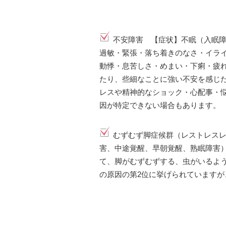
不安障害 【症状】不眠（入眠
過敏・緊張・落ち着きのなさ・イラ
動悸・息苦しさ・めまい・下痢・疲
たり、些細なことに強い不安を感じ
レスや精神的なショック・心配事・
因が特定できない場合もあります。
むずむず脚症候群（レストレス
害、中途覚醒、早朝覚醒、熟眠障害
て、脚がむずむずする、虫がいるよ
の原因の第2位に挙げられています