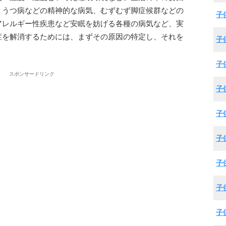
、うつ病などの精神的な病気、むずむず脚症候群などの
子
アレルギー性疾患など安眠を妨げる各種の病気など、実
症を解消するためには、まずその原因の特定し、それを
子
子
スポンサードリンク
子
子
子
子
子
子