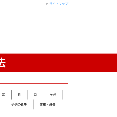
サイトマップ
耳
目
口
ケガ
子供の食事
体重・身長