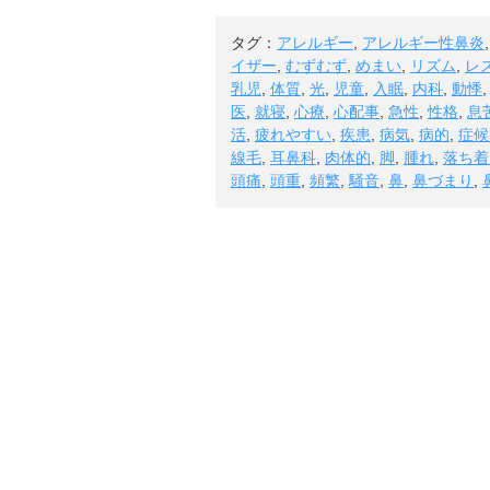
タグ：
アレルギー
,
アレルギー性鼻炎
イザー
,
むずむず
,
めまい
,
リズム
,
レ
乳児
,
体質
,
光
,
児童
,
入眠
,
内科
,
動悸
医
,
就寝
,
心療
,
心配事
,
急性
,
性格
,
息
活
,
疲れやすい
,
疾患
,
病気
,
病的
,
症候
線毛
,
耳鼻科
,
肉体的
,
脚
,
腫れ
,
落ち着
頭痛
,
頭重
,
頻繁
,
騒音
,
鼻
,
鼻づまり
,