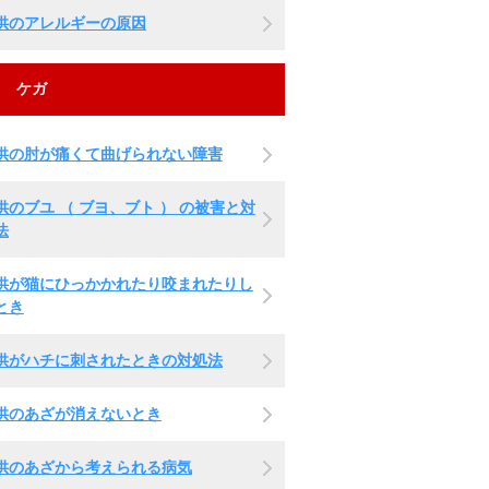
供のアレルギーの原因
ケガ
供の肘が痛くて曲げられない障害
供のブユ （ ブヨ、ブト ） の被害と対
法
供が猫にひっかかれたり咬まれたりし
とき
供がハチに刺されたときの対処法
供のあざが消えないとき
供のあざから考えられる病気