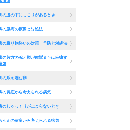
る病気
供の脇の下にしこりがあるとき
供の腰痛の原因と対処法
供の乗り物酔いの対策・予防と対処法
供の片方の腕と脚が痙攣または麻痺す
病気
供の爪を噛む癖
供の黄疸から考えられる病気
供のしゃっくりが止まらないとき
ちゃんの黄疸から考えられる病気