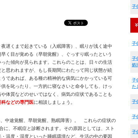
子
子
り夜遅くまで起きている（入眠障害）、眠りが浅く途中
朝早く目が覚める（早朝覚醒）、ぐっすり眠ったという
子
いった傾向が見られます。これらのことは、日々の生活
処
だと思われますが、もし長期間にわたって同じ状態が続
ようであれば、ある種の精神的な病気にかかっている可
子
子供を叱ったり、一方的に寝なさいと命令しても、けっ
た
格や体質などのせいではなく、病気の症状であることも
子
経科などの専門医
に相談しましょう。
子
害、中途覚醒、早朝覚醒、熟眠障害）。 これらの症状の
場合に、不眠症と診断されます。その原因としては、スト
子
光・温度・湿度といった睡眠環境など、生活の中の要因