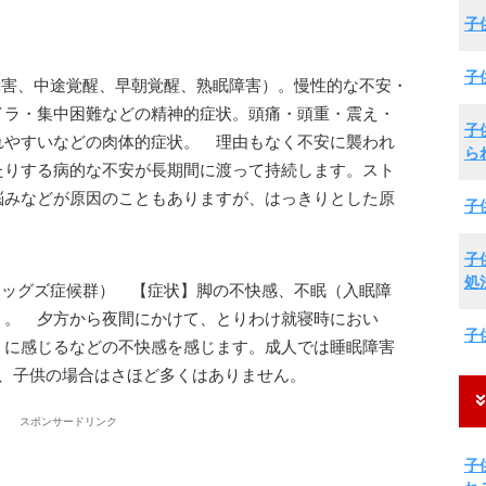
子
子
障害、中途覚醒、早朝覚醒、熟眠障害）。慢性的な不安・
イラ・集中困難などの精神的症状。頭痛・頭重・震え・
子
れやすいなどの肉体的症状。 理由もなく不安に襲われ
ら
たりする病的な不安が長期間に渡って持続します。スト
悩みなどが原因のこともありますが、はっきりとした原
子
子
処
レッグズ症候群） 【症状】脚の不快感、不眠（入眠障
）。 夕方から夜間にかけて、とりわけ就寝時におい
子
うに感じるなどの不快感を感じます。成人では睡眠障害
が、子供の場合はさほど多くはありません。
スポンサードリンク
子