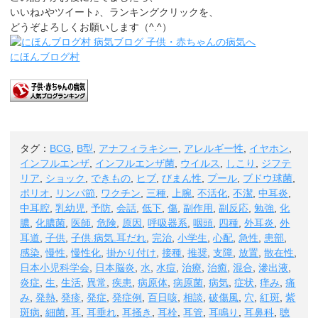
いいね♪やツイート♪、ランキングクリックを、
どうぞよろしくお願いします（^.^）
にほんブログ村
タグ：
BCG
,
B型
,
アナフィラキシー
,
アレルギー性
,
イヤホン
,
インフルエンザ
,
インフルエンザ菌
,
ウイルス
,
しこり
,
ジフテ
リア
,
ショック
,
できもの
,
ヒブ
,
びまん性
,
プール
,
ブドウ球菌
,
ポリオ
,
リンパ節
,
ワクチン
,
三種
,
上腕
,
不活化
,
不潔
,
中耳炎
,
中耳腔
,
乳幼児
,
予防
,
会話
,
低下
,
傷
,
副作用
,
副反応
,
勉強
,
化
膿
,
化膿菌
,
医師
,
危険
,
原因
,
呼吸器系
,
咽頭
,
四種
,
外耳炎
,
外
耳道
,
子供
,
子供.病気.耳だれ
,
完治
,
小学生
,
心配
,
急性
,
患部
,
感染
,
慢性
,
慢性化
,
掛かり付け
,
接種
,
推奨
,
支障
,
放置
,
散在性
,
日本小児科学会
,
日本脳炎
,
水
,
水痘
,
治療
,
治癒
,
混合
,
滲出液
,
炎症
,
生
,
生活
,
異常
,
疾患
,
病原体
,
病原菌
,
病気
,
症状
,
痒み
,
痛
み
,
発熱
,
発疹
,
発症
,
発症例
,
百日咳
,
相談
,
破傷風
,
穴
,
紅斑
,
紫
斑病
,
細菌
,
耳
,
耳垂れ
,
耳掻き
,
耳栓
,
耳管
,
耳鳴り
,
耳鼻科
,
聴