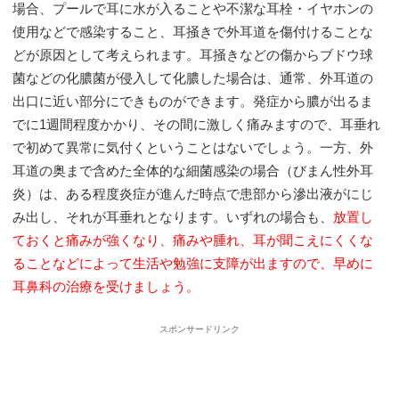
場合、プールで耳に水が入ることや不潔な耳栓・イヤホンの
使用などで感染すること、耳掻きで外耳道を傷付けることな
どが原因として考えられます。耳掻きなどの傷からブドウ球
菌などの化膿菌が侵入して化膿した場合は、通常、外耳道の
出口に近い部分にできものができます。発症から膿が出るま
でに1週間程度かかり、その間に激しく痛みますので、耳垂れ
で初めて異常に気付くということはないでしょう。一方、外
耳道の奥まで含めた全体的な細菌感染の場合（びまん性外耳
炎）は、ある程度炎症が進んだ時点で患部から滲出液がにじ
み出し、それが耳垂れとなります。いずれの場合も、
放置し
ておくと痛みが強くなり、痛みや腫れ、耳が聞こえにくくな
ることなどによって生活や勉強に支障が出ますので、早めに
耳鼻科の治療を受けましょう。
スポンサードリンク