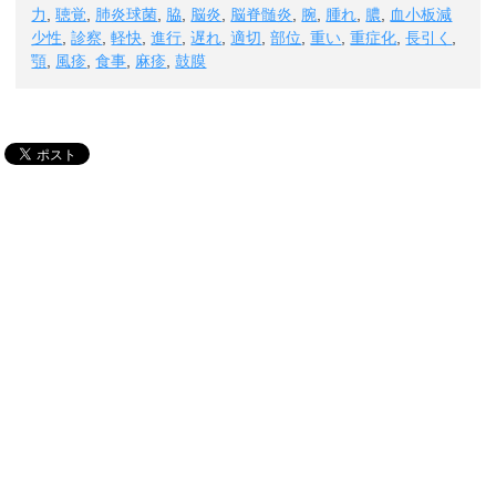
力
,
聴覚
,
肺炎球菌
,
脇
,
脳炎
,
脳脊髄炎
,
腕
,
腫れ
,
膿
,
血小板減
少性
,
診察
,
軽快
,
進行
,
遅れ
,
適切
,
部位
,
重い
,
重症化
,
長引く
,
顎
,
風疹
,
食事
,
麻疹
,
鼓膜