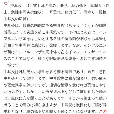
中耳炎 【症状】耳の痛み、発熱、聴力低下、耳鳴り（以
上、急性中耳炎の症状）。耳垂れ、聴力低下、耳鳴り（慢性
中耳炎の症状）。
中耳炎は、鼓膜の内側にある中耳腔（ちゅうじくう）が細菌
感染によって炎症を起こす病気です。そのほとんどは、イン
フルエンザ菌をはじめとする各種の病原菌が咽頭から耳管を
経由して中耳腔に感染し、発症します。なお、インフルエン
ザ菌はインフルエンザの病原体であるインフルエンザウイル
スのことではなく、様々な呼吸器系疾患を引き起こす細菌の
一種です。
中耳炎は乳幼児や小学生が多く罹る病気であり、通常、急性
中耳炎として発症します。中耳腔内に膿が溜まり、強い痛み
や聴覚異常を伴いますが、適切な治療を受ければ完治しやす
い病気です。しかし、治療が遅れるなどして重症化した場合
は、鼓膜に穴が開くことがあります。そこから溜まった膿が
出ることで痛みは和らぎますが、中耳炎は慢性化して膿が耳
垂れとなり、聴力低下や耳鳴りも続くことになります。
この