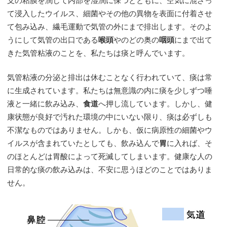
支の粘膜を潤して内部を湿潤に保つとともに、空気に混ざっ
て浸入したウイルス、細菌やその他の異物を表面に付着させ
て包み込み、繊毛運動で気管の外にまで排出します。そのよ
うにして気管の出口である
喉頭
やのどの奥の
咽頭
にまで出て
きた気管粘液のことを、私たちは痰と呼んでいます。
気管粘液の分泌と排出は休むことなく行われていて、痰は常
に生成されています。私たちは無意識の内に痰を少しずつ唾
液と一緒に飲み込み、
食道
へ押し流しています。しかし、健
康状態が良好で汚れた環境の中にいない限り、痰は必ずしも
不潔なものではありません。しかも、仮に病原性の細菌やウ
イルスが含まれていたとしても、飲み込んで
胃
に入れば、そ
のほとんどは胃酸によって死滅してしまいます。健康な人の
日常的な痰の飲み込みは、不安に思うほどのことではありま
せん。