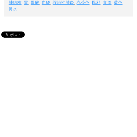
肺結核
,
胃
,
胃酸
,
血痰
,
誤嚥性肺炎
,
赤茶色
,
風邪
,
食道
,
黄色
,
鼻水