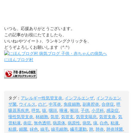
いつも、応援ありがとうございます。
この記事がお役にたてましたら、
いいね♪やツイート♪、ランキングクリックを、
どうぞよろしくお願いします（^.^）
にほんブログ村
タグ：
アレルギー性気管支炎
,
インフルエンザ
,
インフルエン
ザ菌
,
ウイルス
,
のど
,
中耳炎
,
免疫細胞
,
副鼻腔炎
,
合併症
,
呼
吸器系疾患
,
呼気
,
咳
,
咽頭
,
唾液
,
喉頭
,
子供
,
小児科
,
感染症
,
慢性気管支炎
,
杯細胞
,
気管
,
気管支
,
気管支喘息
,
気管支炎
,
気
管粘液
,
炎症
,
無色透明
,
病原体
,
病原性
,
病気
,
痰
,
白色
,
粘液
,
粘膜
,
細菌
,
緑色
,
線毛
,
線毛細胞
,
繊毛運動
,
肺
,
肺炎
,
肺炎球菌
,