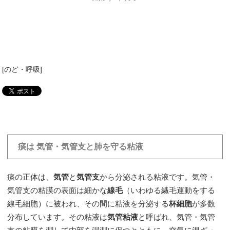
[
のど・呼吸
]
・
痰は 気管・気管支と肺を守る粘液
痰の正体は、
気管
と
気管支
から分泌される粘液です。気管・
気管支の粘膜の表面は細かな
線毛
（いわゆる繊毛運動をする
線毛細胞）に被われ、その間に粘液を分泌する
杯細胞
が多数
分布しています。その粘液は
気管粘液
と呼ばれ、気管・気管