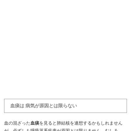
・
血痰は 病気が原因とは限らない
血の混ざった
血痰
を見ると肺結核を連想するかもしれません
が、必ずしも呼吸器系疾患が原因とは限りません。むしろ、