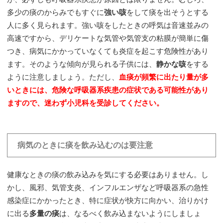
多少の痰のからみでもすぐに
強い咳
をして痰を出そうとする
人に多く見られます。強い咳をしたときの呼気は音速並みの
高速ですから、デリケートな気管や気管支の粘膜が簡単に傷
つき、病気にかかっていなくても炎症を起こす危険性があり
ます。そのような傾向が見られる子供には、
静かな咳
をする
ように注意しましょう。ただし、
血痰が頻繁に出たり量が多
いときには、危険な呼吸器系疾患の症状である可能性があり
ますので、迷わず小児科を受診してください。
・
病気のときに痰を飲み込むのは要注意
健康なときの痰の飲み込みを気にする必要はありません。し
かし、風邪、気管支炎、インフルエンザなど呼吸器系の急性
感染症にかかったとき、特に症状が快方に向かい、治りかけ
に出る
多量の痰
は、なるべく飲み込まないようにしましょ