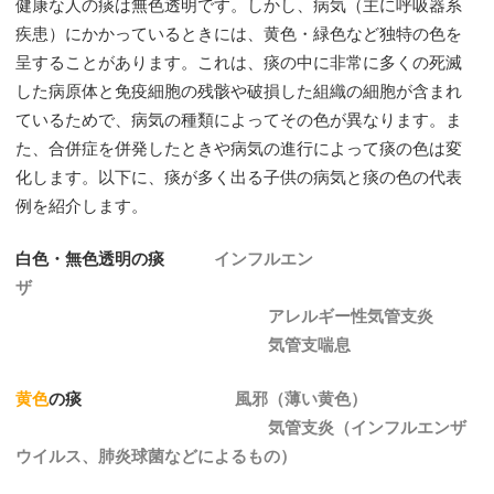
健康な人の痰は無色透明です。しかし、病気（主に呼吸器系
疾患）にかかっているときには、黄色・緑色など独特の色を
呈することがあります。これは、痰の中に非常に多くの死滅
した病原体と免疫細胞の残骸や破損した組織の細胞が含まれ
ているためで、病気の種類によってその色が異なります。ま
た、合併症を併発したときや病気の進行によって痰の色は変
化します。以下に、痰が多く出る子供の病気と痰の色の代表
例を紹介します。
白色・無色透明の痰
インフルエン
ザ
アレルギー性気管支炎
気管支喘息
黄色
の痰
風邪（薄い黄色）
気管支炎（インフルエンザ
ウイルス、肺炎球菌などによるもの）