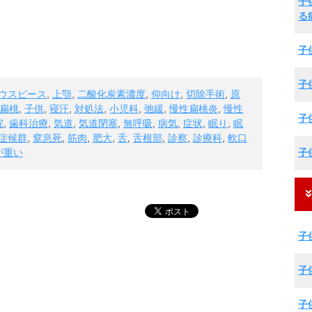
子
る
子
子
ウスピース
,
上顎
,
二酸化炭素濃度
,
仰向け
,
切除手術
,
原
扁桃
,
子供
,
寝汗
,
対処法
,
小児科
,
弛緩
,
慢性扁桃炎
,
慢性
子
院
,
歯科治療
,
気道
,
気道閉塞
,
無呼吸
,
病気
,
症状
,
眠り
,
眠
症候群
,
窒息死
,
筋肉
,
肥大
,
舌
,
舌根部
,
診察
,
診療科
,
軟口
子
が重い
子
子
子