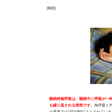
[
睡眠
]
・
睡眠時無呼吸は、睡眠中に呼吸が一
も繰り返される病気です。
無呼吸と
の基準では1回10秒以上とされてい