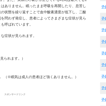
とはありません。眠ったまま呼吸を再開したり、息苦し
子
吸の状態を繰り返すことで血中酸素濃度が低下し、二酸
別を問わず発症し、患者によってさまざまな症状が見ら
子
とも呼ばれています。
子
うな症状が見られます。
子
子
見られます。）
子
子
気
（※眠気は成人の患者ほど強くありません。）
子
スポンサードリンク
子