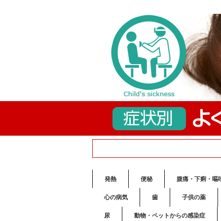
発熱
便秘
腹痛・下痢・嘔
心の病気
歯
子供の薬
尿
動物・ペットからの感染症