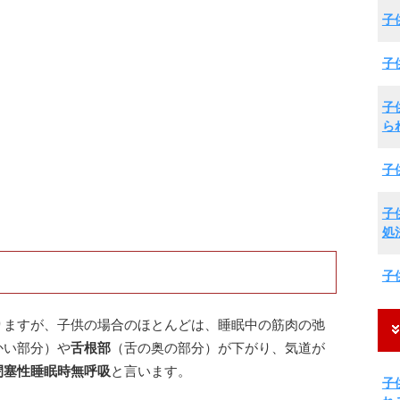
子
子
子
ら
子
子
処
子
りますが、子供の場合のほとんどは、睡眠中の筋肉の弛
かい部分）や
舌根部
（舌の奥の部分）が下がり、気道が
閉塞性睡眠時無呼吸
と言います。
子