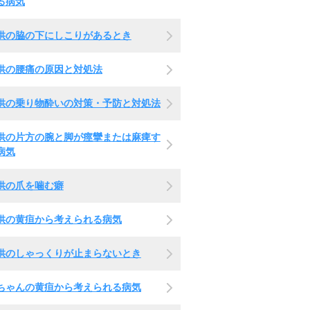
る病気
供の脇の下にしこりがあるとき
供の腰痛の原因と対処法
供の乗り物酔いの対策・予防と対処法
供の片方の腕と脚が痙攣または麻痺す
病気
供の爪を噛む癖
供の黄疸から考えられる病気
供のしゃっくりが止まらないとき
ちゃんの黄疸から考えられる病気