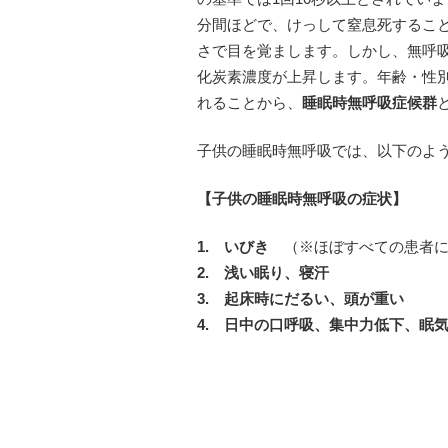
分間ほどで、けっして窒息死するこ
さで目を覚まします。しかし、無呼
化炭素濃度が上昇します。年齢・性
れることから、
睡眠時無呼吸症候群
子供の睡眠時無呼吸では、以下のよ
【子供の睡眠時無呼吸の症状】
1. いびき
（※ほぼすべての患者に
2. 浅い眠り、寝汗
3. 起床時にだるい、頭が重い
4. 日中の口呼吸、集中力低下、眠
・