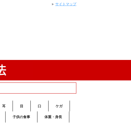
サイトマップ
耳
目
口
ケガ
子供の食事
体重・身長