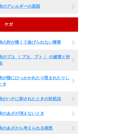
供のアレルギーの原因
ケガ
供の肘が痛くて曲げられない障害
供のブユ （ ブヨ、ブト ） の被害と対
法
供が猫にひっかかれたり咬まれたりし
とき
供がハチに刺されたときの対処法
供のあざが消えないとき
供のあざから考えられる病気