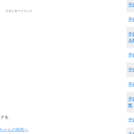
子
スポンサードリンク
子
子
る
子
子
子
子
気
ックを、
子