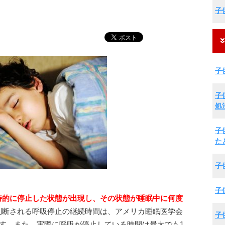
子
子
子
処
子
た
子
子
時的に停止した状態が出現し、その状態が睡眠中に何度
判断される呼吸停止の継続時間は、アメリカ睡眠医学会
子
ます。また、実際に呼吸が停止している時間は最大でも1