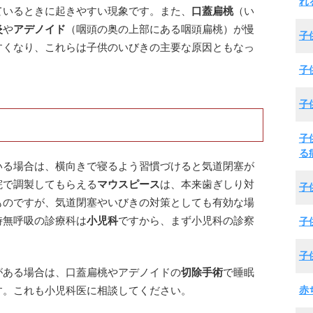
れ
ているときに起きやすい現象です。また、
口蓋扁桃
（い
炎
や
アデノイド
（咽頭の奥の上部にある咽頭扁桃）が慢
子
すくなり、これらは子供のいびきの主要な原因ともなっ
子
子
子
る
いる場合は、横向きで寝るよう習慣づけると気道閉塞が
院で調製してもらえる
マウスピース
は、本来歯ぎしり対
子
ものですが、気道閉塞やいびきの対策としても有効な場
時無呼吸の診療科は
小児科
ですから、まず小児科の診察
子
子
がある場合は、口蓋扁桃やアデノイドの
切除手術
で睡眠
赤
す。これも小児科医に相談してください。