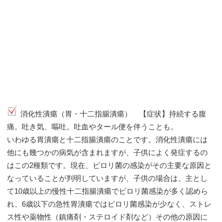
消化性潰瘍（胃・十二指腸潰瘍） 【症状】持続する腹
痛。吐き気、嘔吐。吐血やタール便を伴うことも。
いわゆる胃潰瘍と十二指腸潰瘍のことです。消化性潰瘍には
他にも幾つかの病気が含まれますが、子供によく発症するの
はこの2種類です。現在、ピロリ菌の感染がその主要な原因と
なっていることが判明していますが、子供の場合は、主とし
て10歳以上の慢性十二指腸潰瘍でピロリ菌感染が多く認めら
れ、6歳以下の急性胃潰瘍ではピロリ菌感染が少なく、ストレ
ス性や薬物性（鎮痛剤・ステロイド剤など）その他の原因に