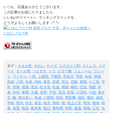
いつも、応援ありがとうございます。
この記事がお役にたてましたら、
いいね♪やツイート♪、ランキングクリックを、
どうぞよろしくお願いします（^.^）
にほんブログ村
タグ：
カタル性
,
きれい
,
サイズ
,
ステロイド剤
,
ストレス
,
スマ
ート
,
タール便
,
つまずき
,
トウ
,
ピロリ菌
,
フェノール
,
プレー
ト
,
ワイヤー
,
一部
,
上腹部
,
下腹部
,
乳幼児
,
予防
,
余裕
,
併発
,
兆候
,
入院
,
全体
,
内科
,
再生
,
処置
,
切る
,
切除
,
初期
,
十二指
,
半
年
,
危険
,
原因
,
受診
,
吐き気
,
吐血
,
周期
,
嘔吐
,
圧迫
,
地面
,
外
来
,
外科
,
夜間
,
大腸
,
姿勢
,
子供
,
完治
,
対策
,
小児科
,
小指
,
巻き
爪
,
幅
,
形の良い
,
形成
,
心因性
,
急性
,
悪影響
,
感染
,
慢性
,
成長
,
手術
,
投与
,
抗生
,
抜去
,
抜爪
,
持続
,
指
,
指上げ足
,
指先
,
接地
,
損
傷
,
放置
,
救急
,
救急車
,
数日
,
数時間
,
時間
,
最適
,
果物
,
正常
,
歩