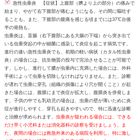
急性虫垂炎 【症状】上腹部（臍より上の部分）の痛みで
始まり、やがて右下腹部が痛むようになる。その間に嘔吐す
ることも。また、下腹部の腹痛を感じる頃までには37℃台後
半の発熱も。
虫垂炎は、盲腸（右下腹部にある大腸の下端）から突き出て
いる虫垂突起の中が細菌に感染して炎症を起こす病気です。
進行の速い急性虫垂炎でも、初期の軽い病状（カタル性虫垂
炎）の場合には、抗生物質の投与で完治させることが可能で
す。しかし、進行して膿が虫垂内に充満した場合には、外科
手術によって虫垂を切除しなければなりません。また、診断
が遅れて虫垂に穿孔（組織の損傷により穴が開くこと）が起
きた場合には、腹膜にまで炎症が拡大し、腹膜炎を併発しま
す。子供の中でも乳幼児の場合は、虫垂の壁が薄いために炎
症が進行しやすく、穿孔も起きやすいので、特に迅速な診断
と治療が求められます。
虫垂炎が疑われる場合には、できる
だけ早く小児科または消化器科の診察を受けましょう。ま
た、夜間の場合には救急外来のある病院を利用し、特に激し