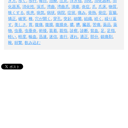
き方
,
歩く
,
歩行
,
毎日
,
治療
,
注意
,
浮き指
,
消化
,
消化器科
,
消
化器系
,
消化性
,
深爪
,
湾曲
,
湾曲爪
,
潰瘍
,
炎症
,
爪
,
爪床
,
物質
,
狭くする
,
疾患
,
病気
,
病状
,
病院
,
症状
,
痛み
,
発熱
,
発症
,
盲腸
,
矯正
,
確実
,
種
,
穴が開く
,
穿孔
,
突起
,
細菌
,
組織
,
続く
,
繰り返
す
,
美しさ
,
胃
,
腹痛
,
腹膜
,
腹膜炎
,
膿
,
臍
,
臓器
,
苦痛
,
薬品
,
薬
物
,
虫垂
,
虫垂炎
,
術後
,
装着
,
親指
,
診察
,
診断
,
貧血
,
足
,
足指
,
軽い
,
軽度
,
輸血
,
迅速
,
迷信
,
進行
,
遅れ
,
適正
,
部分
,
鎮痛剤
,
靴
,
頻繁
,
飲み込む