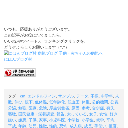
いつも、応援ありがとうございます。
この記事がお役にたてましたら、
いいね♪やツイート♪、ランキングクリックを、
どうぞよろしくお願いします（^.^）
にほんブログ村
タグ：
cm
,
エンドルフィン
,
サンプル
,
データ
,
不振
,
中学年
,
人
数
,
伸び
,
低下
,
低体温
,
低年齢化
,
低血圧
,
体重
,
公的機関
,
公表
,
分泌
,
勉強
,
医療
,
危険
,
厚生労働省
,
原因
,
参考
,
合併症
,
喪失
,
嘔吐
,
国民健康・栄養調査
,
報告
,
太っている
,
女子
,
女性
,
好き
嫌い
,
嫌悪
,
子供
,
家事
,
小児科医
,
小学校
,
小学生
,
就学
,
平均
,
平成
,
年齢
,
幼児
,
性徴
,
性的
,
恐怖
,
成人病
,
成長
,
手伝い
,
拒否
,