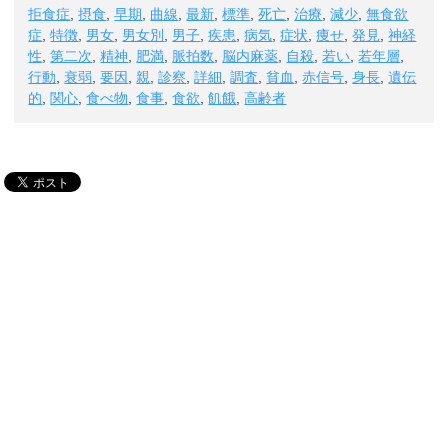
拒食症
,
摂食
,
早期
,
曲線
,
最新
,
標準
,
死亡
,
治療
,
減少
,
無食欲
症
,
特徴
,
男女
,
男女別
,
男子
,
疾患
,
病気
,
症状
,
痩せ
,
発見
,
神経
性
,
第二次
,
精神
,
肥満
,
脈拍数
,
脳内麻薬
,
自殺
,
若い
,
若年層
,
行動
,
衰弱
,
要因
,
親
,
診察
,
詳細
,
調査
,
貧血
,
赤信号
,
身長
,
遺伝
的
,
関心
,
食べ物
,
食事
,
食欲
,
飢餓
,
高齢者