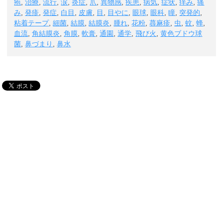
疱
,
治療
,
流行
,
涙
,
炎症
,
爪
,
異物感
,
疾患
,
病気
,
症状
,
痒み
,
痛
み
,
発疹
,
発症
,
白目
,
皮膚
,
目
,
目やに
,
眼球
,
眼科
,
瞳
,
突発的
,
粘着テープ
,
細菌
,
結膜
,
結膜炎
,
腫れ
,
花粉
,
蕁麻疹
,
虫
,
蚊
,
蜂
,
血流
,
角結膜炎
,
角膜
,
軟膏
,
通園
,
通学
,
飛び火
,
黄色ブドウ球
菌
,
鼻づまり
,
鼻水