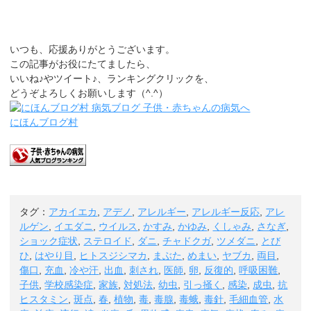
いつも、応援ありがとうございます。
この記事がお役にたてましたら、
いいね♪やツイート♪、ランキングクリックを、
どうぞよろしくお願いします（^.^）
にほんブログ村
タグ：
アカイエカ
,
アデノ
,
アレルギー
,
アレルギー反応
,
アレ
ルゲン
,
イエダニ
,
ウイルス
,
かすみ
,
かゆみ
,
くしゃみ
,
さなぎ
,
ショック症状
,
ステロイド
,
ダニ
,
チャドクガ
,
ツメダニ
,
とび
ひ
,
はやり目
,
ヒトスジシマカ
,
まぶた
,
めまい
,
ヤブカ
,
両目
,
傷口
,
充血
,
冷や汗
,
出血
,
刺され
,
医師
,
卵
,
反復的
,
呼吸困難
,
子供
,
学校感染症
,
家族
,
対処法
,
幼虫
,
引っ掻く
,
感染
,
成虫
,
抗
ヒスタミン
,
斑点
,
春
,
植物
,
毒
,
毒腺
,
毒蛾
,
毒針
,
毛細血管
,
水