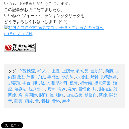
いつも、応援ありがとうございます。
この記事がお役にたてましたら、
いいね♪やツイート♪、ランキングクリックを、
どうぞよろしくお願いします（^.^）
にほんブログ村
タグ：
X線検査
,
ギブス
,
上腕
,
上腕骨
,
乳幼児
,
亜脱臼
,
前腕
,
回
内整復法
,
外傷
,
子供
,
専門医
,
小児科
,
小指側
,
尺骨
,
形態異常
,
思春期
,
手首
,
押し込む
,
整形外科
,
橈骨
,
橈骨頭
,
機能障害
,
治
療
,
治療法
,
泣き出す
,
異常
,
痛み
,
発赤
,
習慣化
,
肘
,
肘内症
,
肘
関節
,
肩
,
肩関節
,
脱臼
,
腕
,
腫れ
,
自覚症状
,
親指側
,
関節
,
関節
音
,
障害
,
靭帯
,
骨
,
骨折
,
骨格
,
麻痺