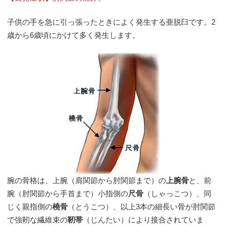
子供の手を急に引っ張ったときによく発生する亜脱臼です。2
歳から6歳頃にかけて多く発生します。
腕の骨格は、上腕（肩関節から肘関節まで）の
上腕骨
と、前
腕（肘関節から手首まで）小指側の
尺骨
（しゃっこつ）、同
じく親指側の
橈骨
（とうこつ）、以上3本の細長い骨が肘関節
で強靭な繊維束の
靭帯
（じんたい）により接合されていま