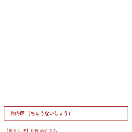
・
肘内症 （ちゅうないしょう）
【自覚症状】肘関節の痛み。