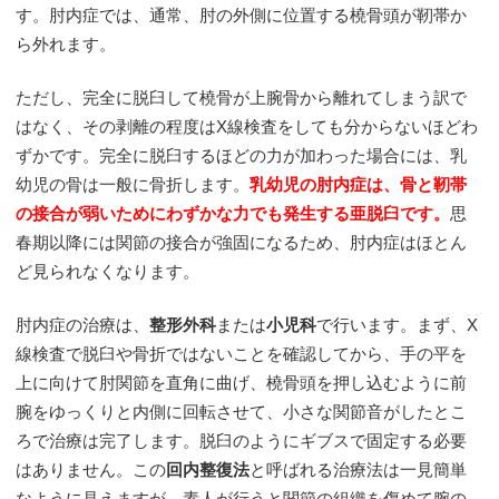
す。肘内症では、通常、肘の外側に位置する橈骨頭が靭帯か
ら外れます。
ただし、完全に脱臼して橈骨が上腕骨から離れてしまう訳で
はなく、その剥離の程度はX線検査をしても分からないほどわ
ずかです。完全に脱臼するほどの力が加わった場合には、乳
幼児の骨は一般に骨折します。
乳幼児の肘内症は、骨と靭帯
の接合が弱いためにわずかな力でも発生する亜脱臼です。
思
春期以降には関節の接合が強固になるため、肘内症はほとん
ど見られなくなります。
肘内症の治療は、
整形外科
または
小児科
で行います。まず、X
線検査で脱臼や骨折ではないことを確認してから、手の平を
上に向けて肘関節を直角に曲げ、橈骨頭を押し込むように前
腕をゆっくりと内側に回転させて、小さな関節音がしたとこ
ろで治療は完了します。脱臼のようにギブスで固定する必要
はありません。この
回内整復法
と呼ばれる治療法は一見簡単