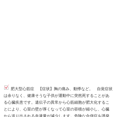
肥大型心筋症 【症状】胸の痛み、動悸など。 自覚症状
は余りなく、健康そうな子供が運動中に突然死することがあ
る心臓疾患です。遺伝子の異常から心筋細胞が肥大化するこ
とにより、心室の壁が厚くなって心室の容積が縮小し、心臓
から送り出される血液量が減少します。危険な合併症を誘発