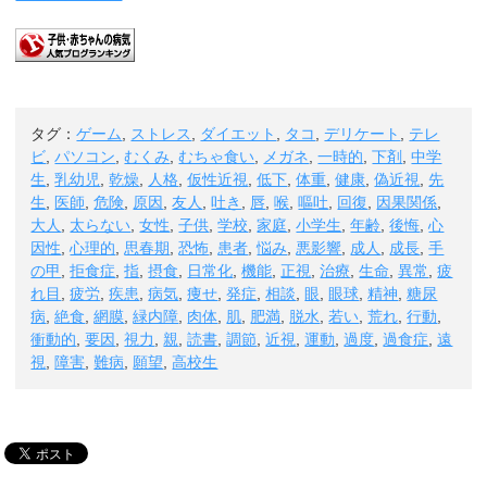
タグ：
ゲーム
,
ストレス
,
ダイエット
,
タコ
,
デリケート
,
テレ
ビ
,
パソコン
,
むくみ
,
むちゃ食い
,
メガネ
,
一時的
,
下剤
,
中学
生
,
乳幼児
,
乾燥
,
人格
,
仮性近視
,
低下
,
体重
,
健康
,
偽近視
,
先
生
,
医師
,
危険
,
原因
,
友人
,
吐き
,
唇
,
喉
,
嘔吐
,
回復
,
因果関係
,
大人
,
太らない
,
女性
,
子供
,
学校
,
家庭
,
小学生
,
年齢
,
後悔
,
心
因性
,
心理的
,
思春期
,
恐怖
,
患者
,
悩み
,
悪影響
,
成人
,
成長
,
手
の甲
,
拒食症
,
指
,
摂食
,
日常化
,
機能
,
正視
,
治療
,
生命
,
異常
,
疲
れ目
,
疲労
,
疾患
,
病気
,
痩せ
,
発症
,
相談
,
眼
,
眼球
,
精神
,
糖尿
病
,
絶食
,
網膜
,
緑内障
,
肉体
,
肌
,
肥満
,
脱水
,
若い
,
荒れ
,
行動
,
衝動的
,
要因
,
視力
,
親
,
読書
,
調節
,
近視
,
運動
,
過度
,
過食症
,
遠
視
,
障害
,
難病
,
願望
,
高校生