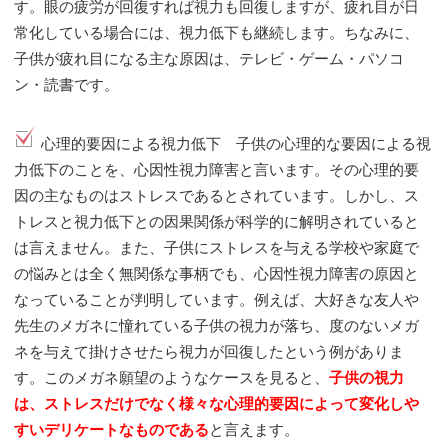
す。眼の疲労が回復すれば視力も回復しますが、疲れ目が日
常化している場合には、視力低下も継続します。ちなみに、
子供が疲れ目になる主な原因は、テレビ・ゲーム・パソコ
ン・読書です。
心理的要因による視力低下 子供の心理的な要因による視
力低下のことを、心因性視力障害と言います。その心理的要
因の主なものはストレスであるとされています。しかし、ス
トレスと視力低下との因果関係が科学的に解明されていると
は言えません。また、子供にストレスを与える学校や家庭で
の悩みとは全く無関係な事柄でも、心因性視力障害の原因と
なっていることが判明しています。例えば、大好きな友人や
先生のメガネに憧れている子供の視力が落ち、度のないメガ
ネを与えて掛けさせたら視力が回復したという例がありま
す。このメガネ願望のようなケースを見ると、
子供の視力
は、ストレスだけでなく様々な心理的要因によって変化しや
すいデリケートなものである
と言えます。