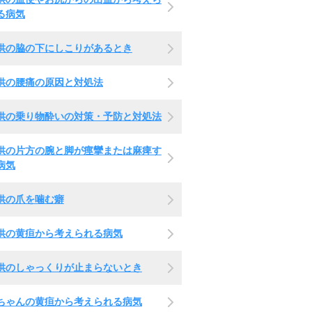
る病気
供の脇の下にしこりがあるとき
供の腰痛の原因と対処法
供の乗り物酔いの対策・予防と対処法
供の片方の腕と脚が痙攣または麻痺す
病気
供の爪を噛む癖
供の黄疸から考えられる病気
供のしゃっくりが止まらないとき
ちゃんの黄疸から考えられる病気