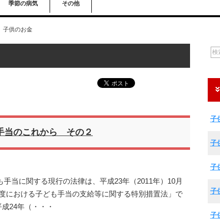
季節の病気
その他
子供のお金
子
手当のこれから その２
子
子
手当に関する現行の法律は、平成23年（2011年）10月
子
年度における子ども手当の支給等に関する特別措置法」で
成24年（・・・
子