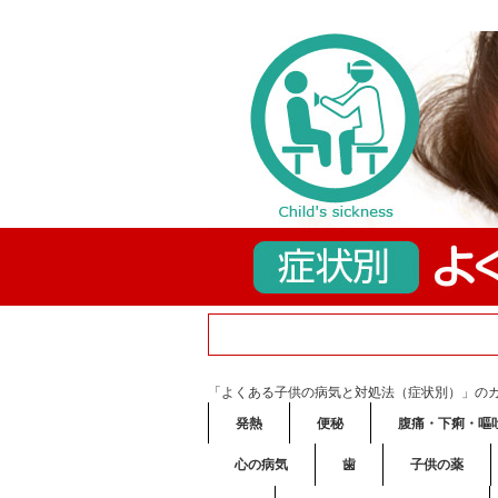
「よくある子供の病気と対処法（症状別）」の
発熱
便秘
腹痛・下痢・嘔
心の病気
歯
子供の薬