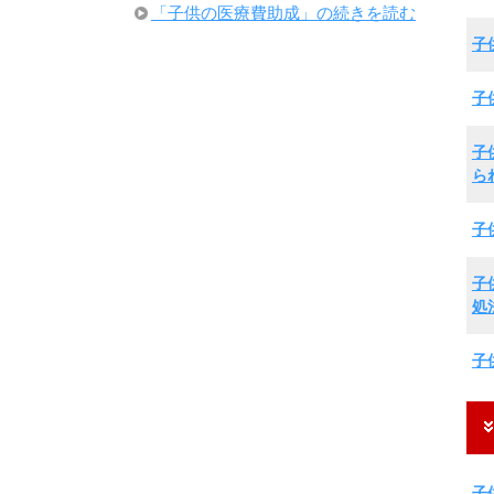
「子供の医療費助成」の続きを読む
子
子
子
ら
子
子
処
子
子