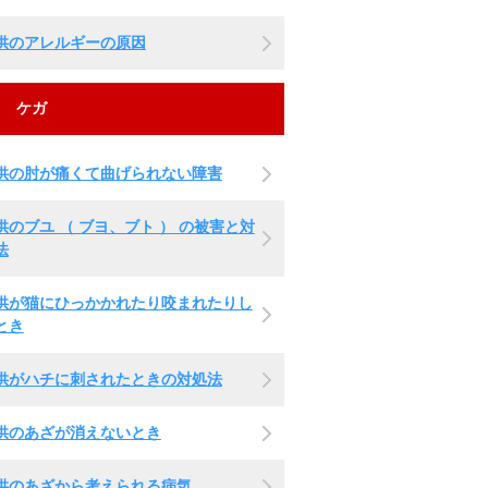
供のアレルギーの原因
ケガ
供の肘が痛くて曲げられない障害
供のブユ （ ブヨ、ブト ） の被害と対
法
供が猫にひっかかれたり咬まれたりし
とき
供がハチに刺されたときの対処法
供のあざが消えないとき
供のあざから考えられる病気