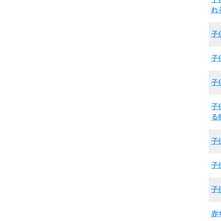
れ
子
子
子
子
る
子
子
子
赤