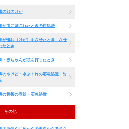
供の顔のけが
供が虫に刺されたときの対処法
供が怪我（けが）をさせたとき、させ
れたとき
供・赤ちゃんが頭を打ったとき
供のやけど・水ぶくれの応急処置・対
法
供の骨折の症状・応急処置
その他
供の血便やお尻からの出血から考えら