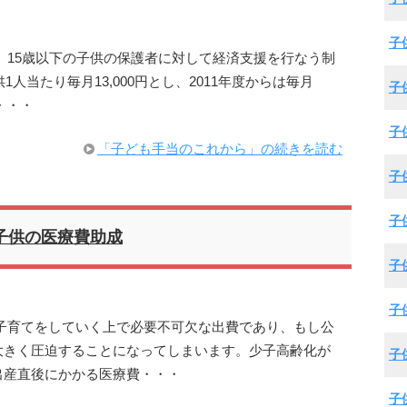
子
、15歳以下の子供の保護者に対して経済支援を行なう制
1人当たり毎月13,000円とし、2011年度からは毎月
子
・・・
子
「子ども手当のこれから」の続きを読む
子
子
子供の医療費助成
子
子
子育てをしていく上で必要不可欠な出費であり、もし公
大きく圧迫することになってしまいます。少子高齢化が
子
出産直後にかかる医療費・・・
子