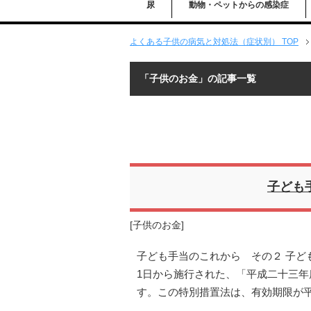
尿
動物・ペットからの感染症
よくある子供の病気と対処法（症状別） TOP
「子供のお金」の記事一覧
子ども
[
子供のお金
]
子ども手当のこれから その２ 子ども
1日から施行された、「平成二十三
す。この特別措置法は、有効期限が平