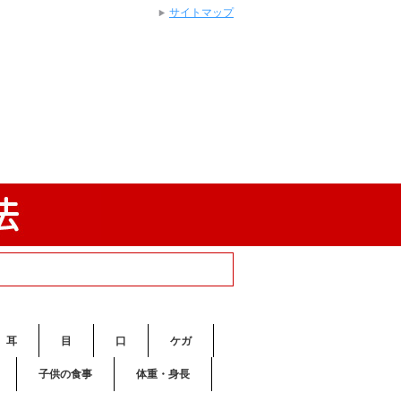
サイトマップ
耳
目
口
ケガ
子供の食事
体重・身長