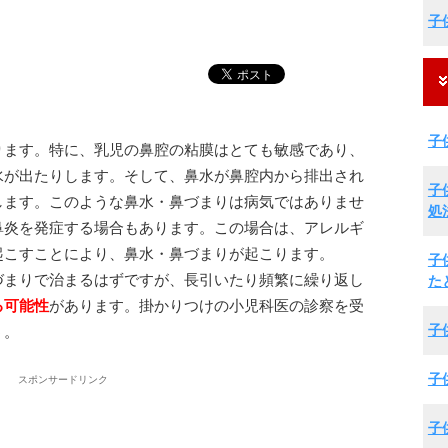
子
子
ります。特に、乳児の鼻腔の粘膜はとても敏感であり、
水が出たりします。そして、鼻水が鼻腔内から排出され
子
します。このような鼻水・鼻づまりは病気ではありませ
処
鼻炎を発症する場合もあります。この場合は、アレルギ
起こすことにより、鼻水・鼻づまりが起こります。
子
づまりで治まるはずですが、長引いたり頻繁に繰り返し
た
る可能性
があります。掛かりつけの小児科医の診察を受
子
う。
子
スポンサードリンク
子