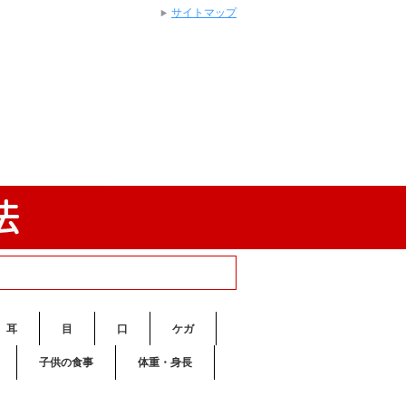
サイトマップ
耳
目
口
ケガ
子供の食事
体重・身長