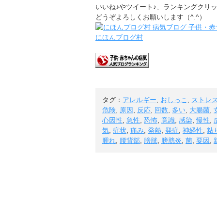
いいね♪やツイート♪、ランキングクリ
どうぞよろしくお願いします（^.^）
にほんブログ村
タグ：
アレルギー
,
おしっこ
,
ストレ
危険
,
原因
,
反応
,
回数
,
多い
,
大腸菌
,
心因性
,
急性
,
恐怖
,
意識
,
感染
,
慢性
,
気
,
症状
,
痛み
,
発熱
,
発症
,
神経性
,
粘
腫れ
,
腰背部
,
膀胱
,
膀胱炎
,
菌
,
要因
,