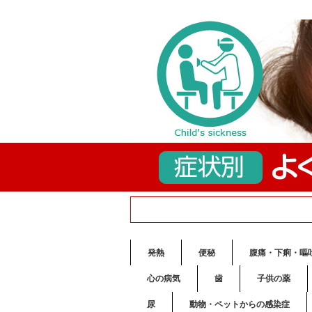
発熱
便秘
腹痛・下痢・嘔
心の病気
歯
子供の薬
尿
動物・ペットからの感染症