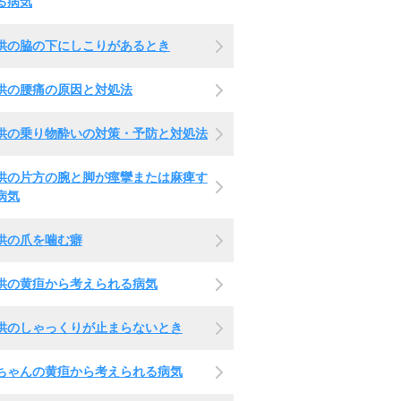
る病気
供の脇の下にしこりがあるとき
供の腰痛の原因と対処法
供の乗り物酔いの対策・予防と対処法
供の片方の腕と脚が痙攣または麻痺す
病気
供の爪を噛む癖
供の黄疸から考えられる病気
供のしゃっくりが止まらないとき
ちゃんの黄疸から考えられる病気