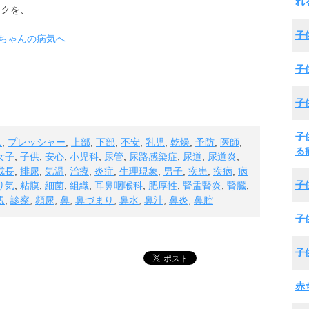
れ
ックを、
子
子
子
子
ス
,
プレッシャー
,
上部
,
下部
,
不安
,
乳児
,
乾燥
,
予防
,
医師
,
る
女子
,
子供
,
安心
,
小児科
,
尿管
,
尿路感染症
,
尿道
,
尿道炎
,
成長
,
排尿
,
気温
,
治療
,
炎症
,
生理現象
,
男子
,
疾患
,
疾病
,
病
子
り気
,
粘膜
,
細菌
,
組織
,
耳鼻咽喉科
,
肥厚性
,
腎盂腎炎
,
腎臓
,
親
,
診察
,
頻尿
,
鼻
,
鼻づまり
,
鼻水
,
鼻汁
,
鼻炎
,
鼻腔
子
子
赤