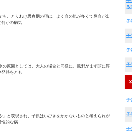
子
る
頃でも、とりわけ思春期の頃は、よく血の気が多くて鼻血が出
子
て何かの病気
子
子
子
鼻水の原因としては、大人の場合と同様に、風邪がまず頭に浮
や発熱をとも
子
子
すや」と表現され、子供はいびきをかかないものと考えられが
慢性的な病
子