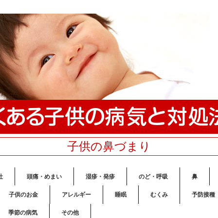
子供の鼻づまり
吐
頭痛・めまい
湿疹・発疹
のど・呼吸
鼻
子供のお金
アレルギー
睡眠
むくみ
予防接種
季節の病気
その他