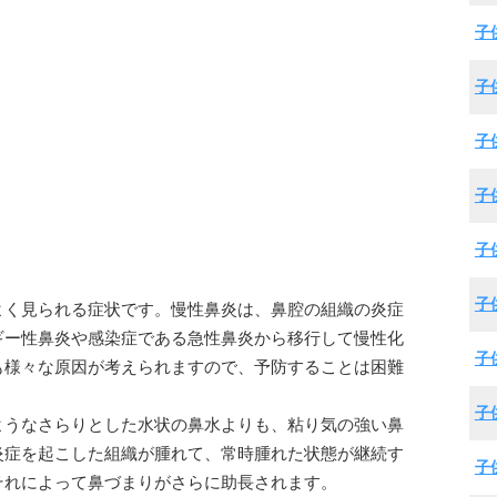
子
子
子
子
子
子
よく見られる症状です。慢性鼻炎は、鼻腔の組織の炎症
ギー性鼻炎や感染症である急性鼻炎から移行して慢性化
子
も様々な原因が考えられますので、予防することは困難
子
ようなさらりとした水状の鼻水よりも、粘り気の強い鼻
炎症を起こした組織が腫れて、常時腫れた状態が継続す
子
それによって鼻づまりがさらに助長されます。