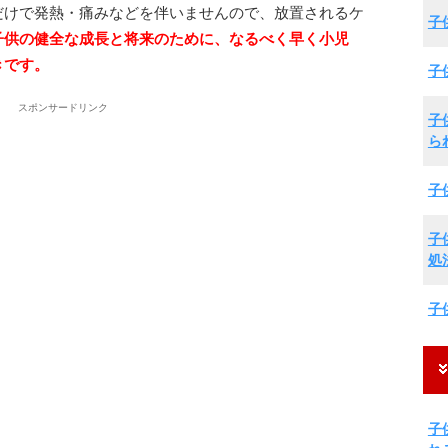
だけで発熱・痛みなどを伴いませんので、放置されるケ
子
子供の健全な成長と将来のために、なるべく早く小児
きです。
子
スポンサードリンク
子
ら
子
子
処
子
子