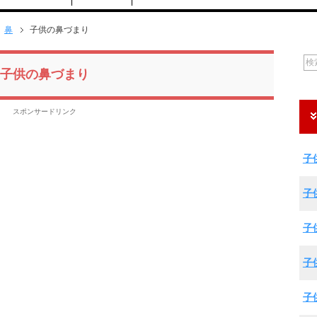
鼻
子供の鼻づまり
子供の鼻づまり
スポンサードリンク
子
子
子
子
子