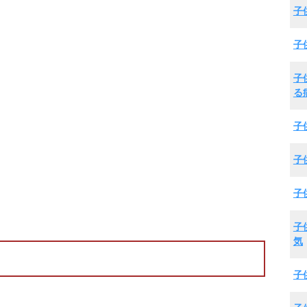
子
子
子
る
子
子
子
子
気
子