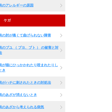
供のアレルギーの原因
ケガ
供の肘が痛くて曲げられない障害
供のブユ （ ブヨ、ブト ） の被害と対
法
供が猫にひっかかれたり咬まれたりし
とき
供がハチに刺されたときの対処法
供のあざが消えないとき
供のあざから考えられる病気