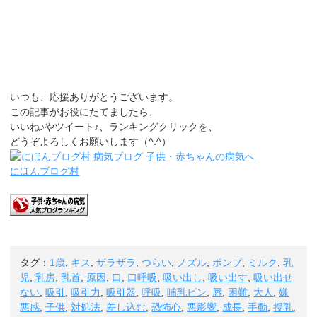
いつも、応援ありがとうございます。
この記事がお役にたてましたら、
いいね♪やツイート♪、ランキングクリックを、
どうぞよろしくお願いします（^.^）
にほんブログ村
タグ：
1歳
,
キス
,
ザラザラ
,
つらい
,
ノズル
,
ポンプ
,
ミルク
,
乳
児
,
乳房
,
乳首
,
原因
,
口
,
口呼吸
,
吸い出し
,
吸い出す
,
吸い出せ
ない
,
吸引
,
吸引力
,
吸引器
,
呼吸
,
哺乳ビン
,
唇
,
困難
,
大人
,
嫌
悪感
,
子供
,
対処法
,
差し込む
,
恐怖心
,
悪影響
,
成長
,
手動
,
授乳
,