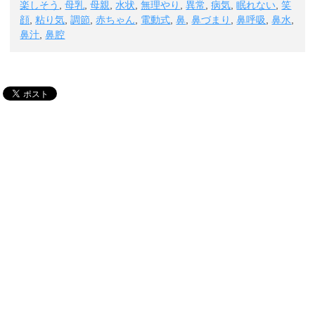
楽しそう
,
母乳
,
母親
,
水状
,
無理やり
,
異常
,
病気
,
眠れない
,
笑
顔
,
粘り気
,
調節
,
赤ちゃん
,
電動式
,
鼻
,
鼻づまり
,
鼻呼吸
,
鼻水
,
鼻汁
,
鼻腔