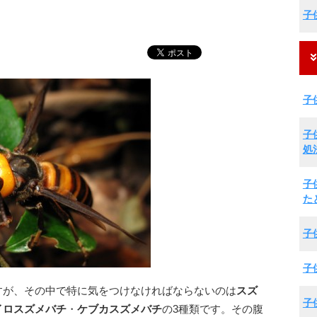
子
子
子
処
子
た
子
子
すが、その中で特に気をつけなければならないのは
スズ
子
イロスズメバチ
・
ケブカスズメバチ
の3種類です。
その腹