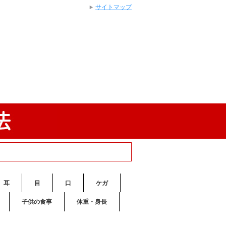
サイトマップ
耳
目
口
ケガ
子供の食事
体重・身長