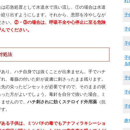
れ
合は応急処置として水道水で洗い流し、①の場合は水道
を絞り出すようにします。それから、患部を冷やしなが
子
ださい。
②・③の場合は、呼吸不全や心停止に至る危険
子
呼んでください。
子
対処法
子
る
があり、ハチ自身では抜くことが出来ません。手でハチ
子
ぎれ、毒腺の付いた針が皮膚に刺さったまま残ります。
は先の尖ったピンセットが必要ですので、そのままの状
子
らった方がよいでしょう。毒針を自分で抜いた場合、ミ
りませんので、
ハチ刺されに効くステロイド外用薬
（抗
子
です。
赤
がある子供は、ミツバチの毒でもアナフィラキシーショ