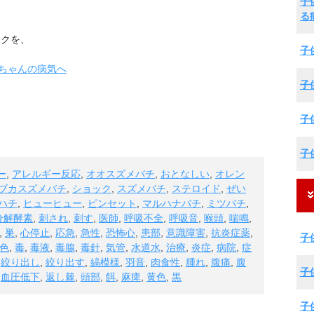
子
る
ックを、
子
子
子
子
ー
,
アレルギー反応
,
オオスズメバチ
,
おとなしい
,
オレン
ブカスズメバチ
,
ショック
,
スズメバチ
,
ステロイド
,
ぜい
ハチ
,
ヒューヒュー
,
ピンセット
,
マルハナバチ
,
ミツバチ
,
分解酵素
,
刺され
,
刺す
,
医師
,
呼吸不全
,
呼吸音
,
喉頭
,
喘鳴
,
,
巣
,
心停止
,
応急
,
急性
,
恐怖心
,
患部
,
意識障害
,
抗炎症薬
,
子
色
,
毒
,
毒液
,
毒腺
,
毒針
,
気管
,
水道水
,
治療
,
炎症
,
病院
,
症
,
絞り出し
,
絞り出す
,
縞模様
,
羽音
,
肉食性
,
腫れ
,
腹痛
,
腹
子
,
血圧低下
,
返し棘
,
頭部
,
餌
,
麻痺
,
黄色
,
黒
子