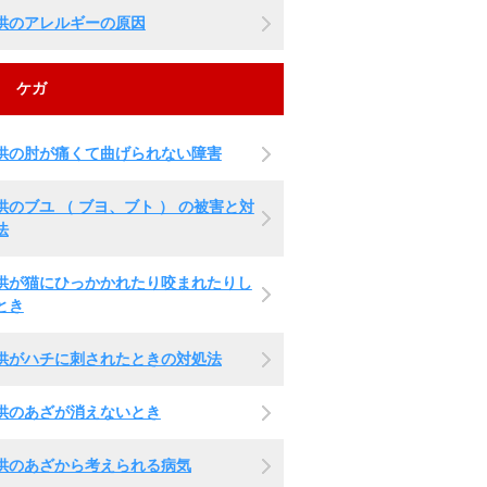
供のアレルギーの原因
ケガ
供の肘が痛くて曲げられない障害
供のブユ （ ブヨ、ブト ） の被害と対
法
供が猫にひっかかれたり咬まれたりし
とき
供がハチに刺されたときの対処法
供のあざが消えないとき
供のあざから考えられる病気