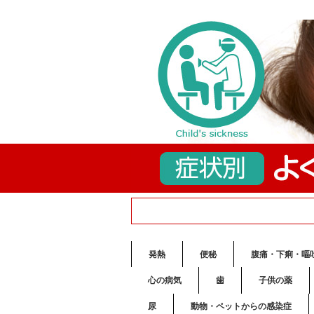
発熱
便秘
腹痛・下痢・嘔
心の病気
歯
子供の薬
尿
動物・ペットからの感染症