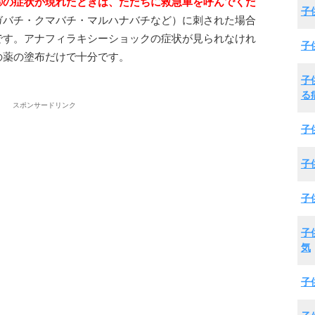
③の症状が現れたときは、ただちに救急車を呼んでくだ
子
ガバチ・クマバチ・マルハナバチなど）に刺された場合
です。アナフィラキシーショックの症状が見られなけれ
子
の薬の塗布だけで十分です。
子
る
スポンサードリンク
子
子
子
子
気
子