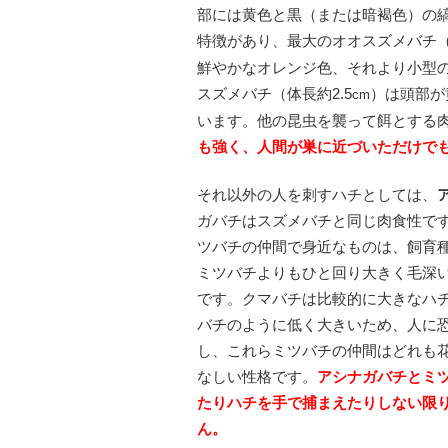
部には黄色と黒（または暗褐色）の
特徴があり、最大のオオスズメバチ（
鮮やかなオレンジ色、それより小型
スズメバチ（体長約2.5
）は頭部が
cm
います。他の昆虫を襲って餌とする
も強く、人間が巣に近づいただけで
それ以外の人を刺すハチとしては、
ガバチはスズメバチと同じ肉食性で
ツバチの仲間で身近なものは、飼育
ミツバチよりもひと回り大きく毛深
です。
クマバチは比較的に大きなハ
バチのように低く大きいため、人に
し、これらミツバチの仲間はどれも
なしい性格です。
アシナガバチとミ
たりハチを手で捕まえたりしない限
ん。