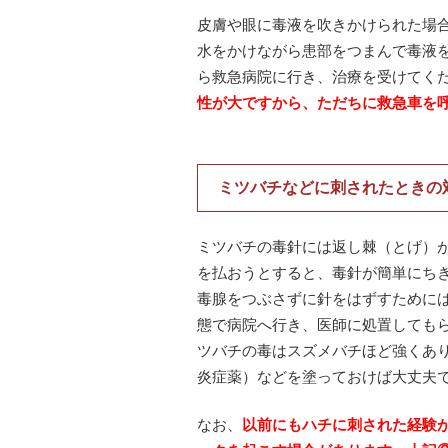
皮膚や眼に毒液を吹きかけられた場
水をかけながら患部をつまんで毒液
ら救急病院に行き、治療を受けてく
性が大ですから、ただちに救急車を
・
ミツバチなどに刺されたときの
ミツバチの毒針には返し棘（とげ）
を払おうとすると、毒針が簡単にち
毒腺をつぶさずに針をはずすために
態で病院へ行き、医師に処置しても
ツバチの毒はスズメバチほど強くあ
炎症薬）などを塗っておけば大丈夫
なお、
以前にもハチに刺された経験