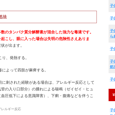
子
処法
子
子
多数のタンパク質分解酵素が混合した強力な毒液です。
ら
を起こし、眼に入った場合は失明の危険性さえありま
症状が出ます。
子
こり、発熱する。
子
処
毒によって四肢が麻痺する。
子
以前に刺された経験がある場合は、アレルギー反応として
気管の入り口部分）の腫れによる喘鳴（ゼイゼイ・ヒュ
（血圧低下による意識障害）、下痢・腹痛などを伴うこ
アレルギー反応
子