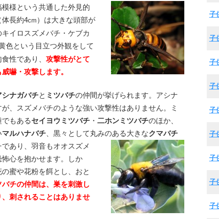
縞模様という共通した外見的
子
体長約4
）は大きな頭部が
cm
のキイロスズメバチ・ケブカ
子
黄色という目立つ外観をして
肉食性であり、
攻撃性がとて
子
も威嚇・攻撃します。
子
アシナガバチ
と
ミツバチ
の仲間が挙げられます。アシナ
すが、スズメバチのような強い攻撃性はありません。ミ
子
種でもある
セイヨウミツバチ
・
二ホンミツバチ
のほか、
い
マルハナバチ
、黒々として丸みのある大きな
クマバチ
子
チであり、羽音もオオスズメ
子
恐怖心を抱かせます。しか
花の蜜や花粉を餌とし、おと
子
ツバチの仲間は、巣を刺激し
り、刺されることはありませ
子