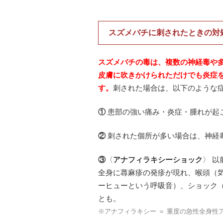
・
スズメバチに刺されたときの対
スズメバチの毒は、複数の神経毒や
皮膚に吹きかけられただけでも炎症
す。
刺された場合は、以下のような
①
患部の強い痛み・炎症・腫れが起
②
刺された個所が多い場合は、神経
③
〈
アナフィラキシーショック
〉 
全身に蕁麻疹の発疹が現れ、喉頭（
ーヒューという呼吸音）、ショック
とも。
※アナフィラキシー ＝ 重度の急性全身性