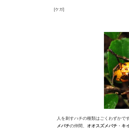
[
ケガ
]
人を刺すハチの種類はごくわずかで
メバチ
の仲間、
オオスズメバチ
・
キ