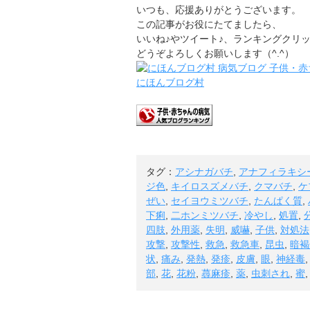
いつも、応援ありがとうございます。
この記事がお役にたてましたら、
いいね♪やツイート♪、ランキングクリ
どうぞよろしくお願いします（^.^）
にほんブログ村
タグ：
アシナガバチ
,
アナフィラキシ
ジ色
,
キイロスズメバチ
,
クマバチ
,
ケ
ぜい
,
セイヨウミツバチ
,
たんぱく質
,
下痢
,
二ホンミツバチ
,
冷やし
,
処置
,
四肢
,
外用薬
,
失明
,
威嚇
,
子供
,
対処法
攻撃
,
攻撃性
,
救急
,
救急車
,
昆虫
,
暗褐
状
,
痛み
,
発熱
,
発疹
,
皮膚
,
眼
,
神経毒
部
,
花
,
花粉
,
蕁麻疹
,
薬
,
虫刺され
,
蜜