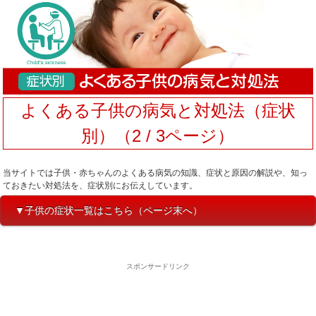
よくある子供の病気と対処法（症状
別）（2 / 3ページ）
当サイトでは子供・赤ちゃんのよくある病気の知識、症状と原因の解説や、知っ
ておきたい対処法を、症状別にお伝えしています。
▼子供の症状一覧はこちら（ページ末へ）
スポンサードリンク