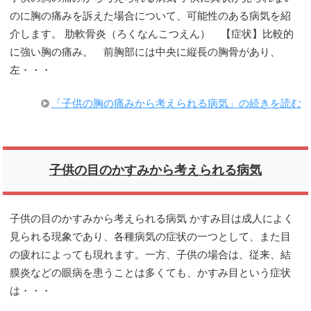
のに胸の痛みを訴えた場合について、可能性のある病気を紹
介します。 肋軟骨炎（ろくなんこつえん） 【症状】比較的
に強い胸の痛み。 前胸部には中央に縦長の胸骨があり、
左・・・
「子供の胸の痛みから考えられる病気」の続きを読む
子供の目のかすみから考えられる病気
子供の目のかすみから考えられる病気 かすみ目は成人によく
見られる現象であり、各種病気の症状の一つとして、また目
の疲れによっても現れます。一方、子供の場合は、従来、結
膜炎などの眼病を患うことは多くても、かすみ目という症状
は・・・