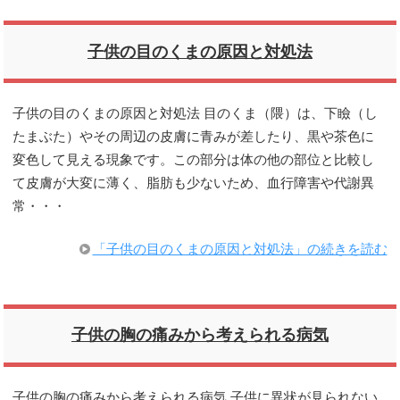
子供の目のくまの原因と対処法
子供の目のくまの原因と対処法 目のくま（隈）は、下瞼（し
たまぶた）やその周辺の皮膚に青みが差したり、黒や茶色に
変色して見える現象です。この部分は体の他の部位と比較し
て皮膚が大変に薄く、脂肪も少ないため、血行障害や代謝異
常・・・
「子供の目のくまの原因と対処法」の続きを読む
子供の胸の痛みから考えられる病気
子供の胸の痛みから考えられる病気 子供に異状が見られない