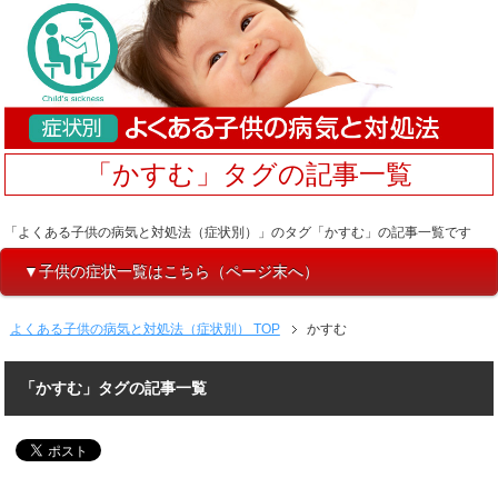
「かすむ」タグの記事一覧
「よくある子供の病気と対処法（症状別）」のタグ「かすむ」の記事一覧です
▼子供の症状一覧はこちら（ページ末へ）
よくある子供の病気と対処法（症状別） TOP
かすむ
「かすむ」タグの記事一覧