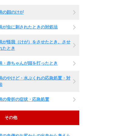
供の顔のけが
供が虫に刺されたときの対処法
供が怪我（けが）をさせたとき、させ
れたとき
供・赤ちゃんが頭を打ったとき
供のやけど・水ぶくれの応急処置・対
法
供の骨折の症状・応急処置
その他
供の血便やお尻からの出血から考えら