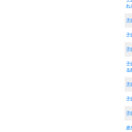
れ
子
子
子
子
る
子
子
子
赤