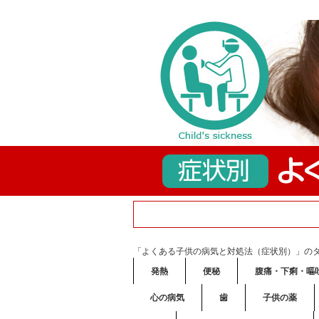
「よくある子供の病気と対処法（症状別）」の
発熱
便秘
腹痛・下痢・嘔
心の病気
歯
子供の薬