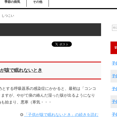
季節の病気
その他
しつこい
子
が咳で眠れないとき
子
めとする呼吸器系の感染症にかかると、最初は「コンコ
子
りますが、やがて痰の絡んだ湿った咳が出るようになり
子
熱も始まり、悪寒（寒気・・・
子
「子供が咳で眠れないとき」の続きを読む