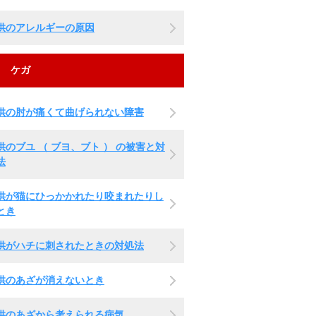
供のアレルギーの原因
ケガ
供の肘が痛くて曲げられない障害
供のブユ （ ブヨ、ブト ） の被害と対
法
供が猫にひっかかれたり咬まれたりし
とき
供がハチに刺されたときの対処法
供のあざが消えないとき
供のあざから考えられる病気