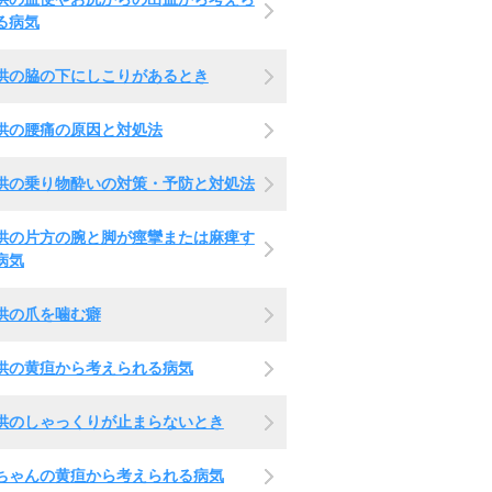
る病気
供の脇の下にしこりがあるとき
供の腰痛の原因と対処法
供の乗り物酔いの対策・予防と対処法
供の片方の腕と脚が痙攣または麻痺す
病気
供の爪を噛む癖
供の黄疸から考えられる病気
供のしゃっくりが止まらないとき
ちゃんの黄疸から考えられる病気