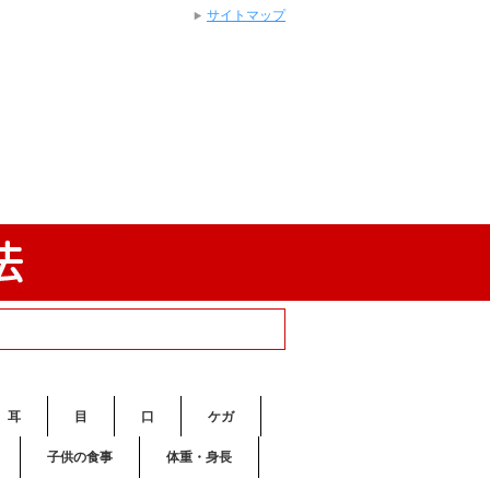
サイトマップ
耳
目
口
ケガ
子供の食事
体重・身長