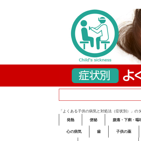
「よくある子供の病気と対処法（症状別）」の
発熱
便秘
腹痛・下痢・嘔
心の病気
歯
子供の薬