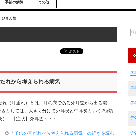
季節の病気
その他
びまん性
子
だれから考えられる病気
子
だれ（耳垂れ）とは、耳の穴である外耳道から出る膿
子
原因としては、大きく分けて外耳炎と中耳炎という2種類
子
炎） 【症状】外耳道・・・
子
「子供の耳だれから考えられる病気」の続きを読む