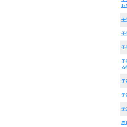
れ
子
子
子
子
る
子
子
子
赤