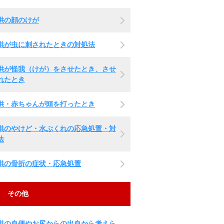
供の顔のけが
供が虫に刺されたときの対処法
供が怪我（けが）をさせたとき、させ
れたとき
供・赤ちゃんが頭を打ったとき
供のやけど・水ぶくれの応急処置・対
法
供の骨折の症状・応急処置
その他
供の血便やお尻からの出血から考えら