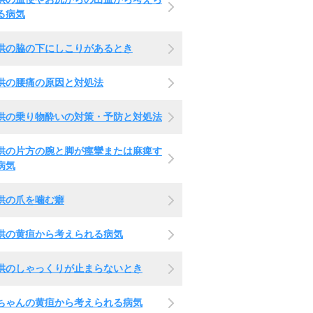
る病気
供の脇の下にしこりがあるとき
供の腰痛の原因と対処法
供の乗り物酔いの対策・予防と対処法
供の片方の腕と脚が痙攣または麻痺す
病気
供の爪を噛む癖
供の黄疸から考えられる病気
供のしゃっくりが止まらないとき
ちゃんの黄疸から考えられる病気