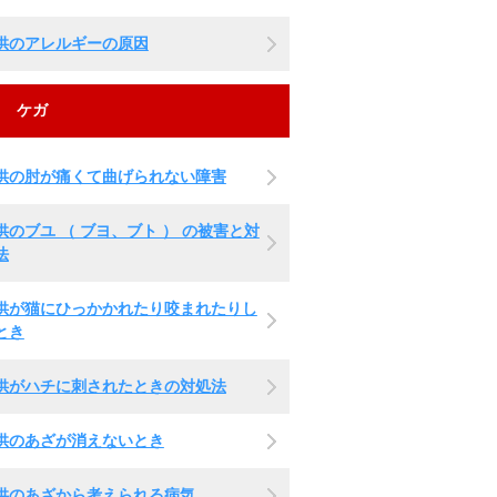
供のアレルギーの原因
ケガ
供の肘が痛くて曲げられない障害
供のブユ （ ブヨ、ブト ） の被害と対
法
供が猫にひっかかれたり咬まれたりし
とき
供がハチに刺されたときの対処法
供のあざが消えないとき
供のあざから考えられる病気