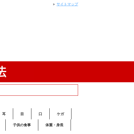
サイトマップ
耳
目
口
ケガ
子供の食事
体重・身長