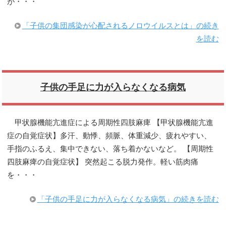
が・・・
「子供の集団感染が心配されるノロウイルスとは」の続き
を読む
子供の手足に力が入らなくなる病気
甲状腺機能亢進症による周期性四肢麻痺 【甲状腺機能亢進
症の自覚症状】多汗、動悸、頻脈、体重減少、疲れやすい、
手指のふるえ、集中できない、落ち着かないなど。 【周期性
四肢麻痺の自覚症状】 突然起こる脱力発作。軽い筋肉痛
を・・・
「子供の手足に力が入らなくなる病気」の続きを読む