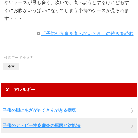
ないケースが最も多く、次いで、食べようとするけれどもす
ぐにお腹がいっぱいになってしまう小食のケースが見られま
す・・・
「子供が食事を食べないとき」の続きを読む
アレルギー
子供の脚にあざがたくさんできる病気
子供のアトピー性皮膚炎の原因と対処法