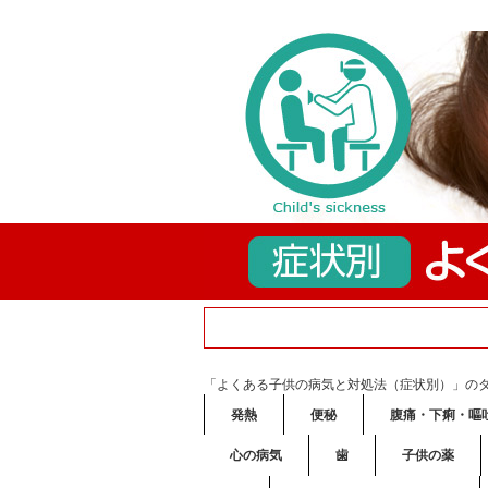
「よくある子供の病気と対処法（症状別）」の
発熱
便秘
腹痛・下痢・嘔
心の病気
歯
子供の薬