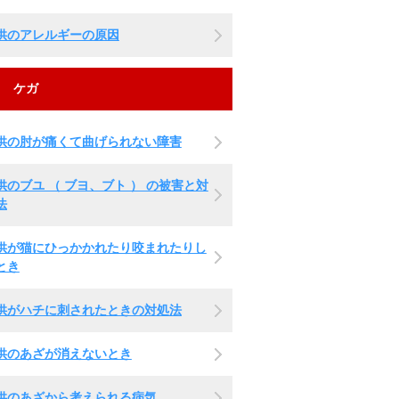
供のアレルギーの原因
ケガ
供の肘が痛くて曲げられない障害
供のブユ （ ブヨ、ブト ） の被害と対
法
供が猫にひっかかれたり咬まれたりし
とき
供がハチに刺されたときの対処法
供のあざが消えないとき
供のあざから考えられる病気