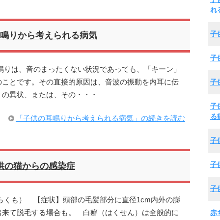
れ
子
鳴りから考えられる病気
子
鳴りは、音のまったくない状況であっても、「キーン」
子
のことです。その直接的原因は、音波の振動を内耳に伝
）の異状、または、その・・・
子
る
「子供の耳鳴りから考えられる病気」の続きを読む
子
子
供の猫からの感染症
子
らくも） 【症状】頭部の毛髪部分に直径1cm内外の膨
赤
出来て脱毛する場合も。 白癬（はくせん）は全般的に