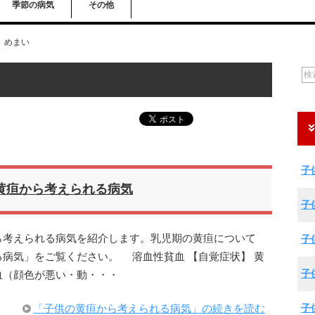
季節の病気
その他
めまい
子
黄疸から考えられる病気
子
ら考えられる病気を紹介します。乳児期の黄疸について
子
病気」をご覧ください。 溶血性貧血 【自覚症状】 黄
子
血（顔色が悪い・動・・・
子
「子供の黄疸から考えられる病気」の続きを読む