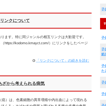
子
リンクについて
おります。特に同ジャンルの相互リンクは大歓迎です。
子
s://kodomo.kmayct.com/）にリンクをしたページ
子
処
「リンクについて」の続きを読む
子
た
子
あざから考えられる病気
子
（痣）は、色素細胞の異常増殖や内出血によって現れる
子