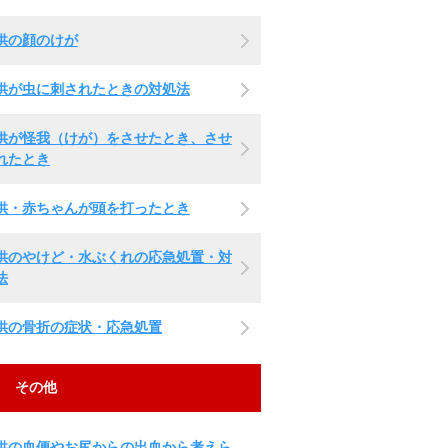
供の顔のけが
供が虫に刺されたときの対処法
供が怪我（けが）をさせたとき、させ
れたとき
供・赤ちゃんが頭を打ったとき
供のやけど・水ぶくれの応急処置・対
法
供の骨折の症状・応急処置
その他
供の血便やお尻からの出血から考えら