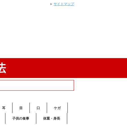
サイトマップ
耳
目
口
ケガ
子供の食事
体重・身長