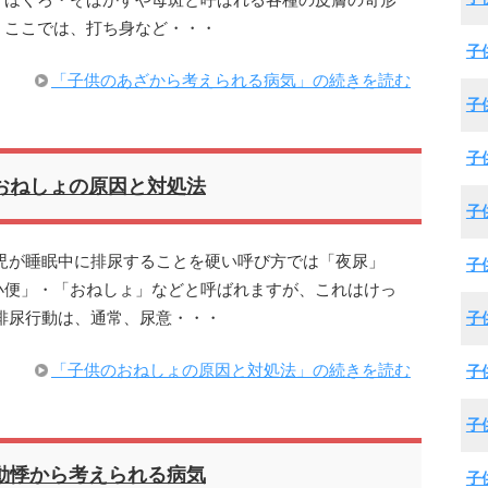
、ほくろ・そばかすや母斑と呼ばれる各種の皮膚の奇形
、ここでは、打ち身など・・・
子
「子供のあざから考えられる病気」の続きを読む
子
子
おねしょの原因と対処法
子
児が睡眠中に排尿することを硬い呼び方では「夜尿」
子
小便」・「おねしょ」などと呼ばれますが、これはけっ
排尿行動は、通常、尿意・・・
子
「子供のおねしょの原因と対処法」の続きを読む
子
子
動悸から考えられる病気
子