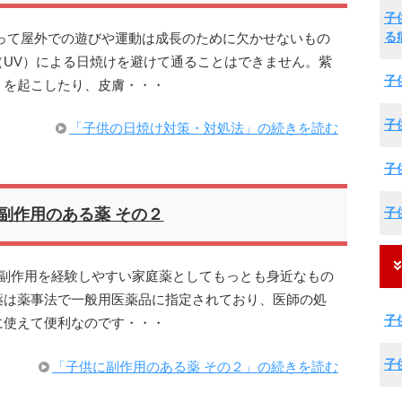
子
る
って屋外での遊びや運動は成長のために欠かせないもの
（UV）による日焼けを避けて通ることはできません。紫
子
）を起こしたり、皮膚・・・
子
「子供の日焼け対策・対処法」の続きを読む
子
子
副作用のある薬 その２
が副作用を経験しやすい家庭薬としてもっとも身近なもの
薬は薬事法で一般用医薬品に指定されており、医師の処
子
に使えて便利なのです・・・
子
「子供に副作用のある薬 その２」の続きを読む