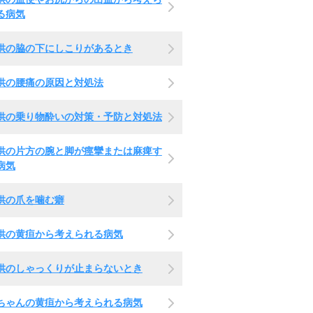
る病気
供の脇の下にしこりがあるとき
供の腰痛の原因と対処法
供の乗り物酔いの対策・予防と対処法
供の片方の腕と脚が痙攣または麻痺す
病気
供の爪を噛む癖
供の黄疸から考えられる病気
供のしゃっくりが止まらないとき
ちゃんの黄疸から考えられる病気