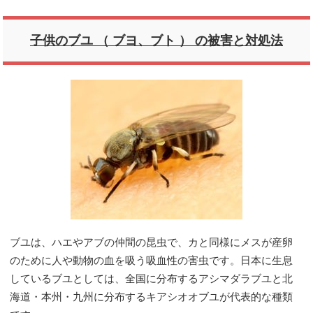
子供のブユ （ ブヨ、ブト ） の被害と対処法
ブユは、ハエやアブの仲間の昆虫で、カと同様にメスが産卵
のために人や動物の血を吸う吸血性の害虫です。日本に生息
しているブユとしては、全国に分布するアシマダラブユと北
海道・本州・九州に分布するキアシオオブユが代表的な種類