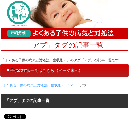
「アブ」タグの記事一覧
「よくある子供の病気と対処法（症状別）」のタグ「アブ」の記事一覧です
▼子供の症状一覧はこちら（ページ末へ）
よくある子供の病気と対処法（症状別） TOP
アブ
「アブ」タグの記事一覧