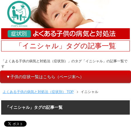
「イニシャル」タグの記事一覧
「よくある子供の病気と対処法（症状別）」のタグ「イニシャル」の記事一覧で
す
▼子供の症状一覧はこちら（ページ末へ）
よくある子供の病気と対処法（症状別） TOP
イニシャル
「イニシャル」タグの記事一覧