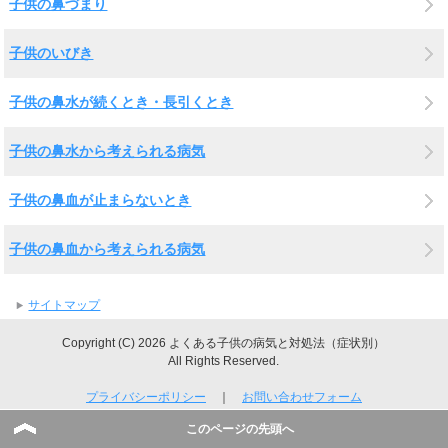
子供の鼻づまり
子供のいびき
子供の鼻水が続くとき・長引くとき
子供の鼻水から考えられる病気
子供の鼻血が止まらないとき
子供の鼻血から考えられる病気
サイトマップ
Copyright (C) 2026 よくある子供の病気と対処法（症状別）
All Rights Reserved.
プライバシーポリシー
｜
お問い合わせフォーム
このページの先頭へ