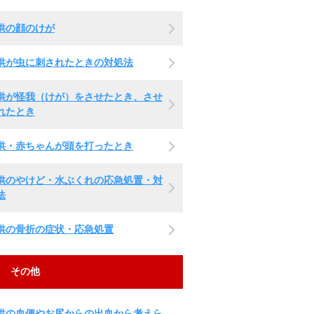
供の顔のけが
供が虫に刺されたときの対処法
供が怪我（けが）をさせたとき、させ
れたとき
供・赤ちゃんが頭を打ったとき
供のやけど・水ぶくれの応急処置・対
法
供の骨折の症状・応急処置
その他
供の血便やお尻からの出血から考えら