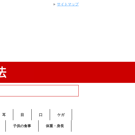
サイトマップ
耳
目
口
ケガ
子供の食事
体重・身長