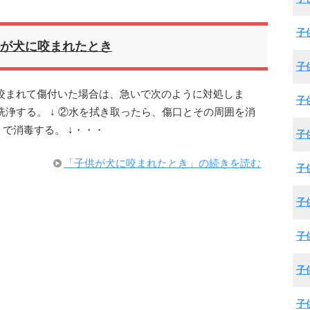
子
が犬に咬まれたとき
子
咬まれて傷付いた場合は、急いで次のように対処しま
子
洗浄する。 ↓ ②水を拭き取ったら、傷口とその周囲を消
で消毒する。 ↓・・・
子
「子供が犬に咬まれたとき」の続きを読む
子
子
子
子
子