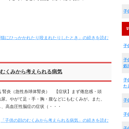
子
が猫にひっかかれたり咬まれたりしたとき」の続きを読む
子
子
処
むくみから考えられる病気
子
た
 腎炎（急性糸球体腎炎） 【症状】まず倦怠感・頭
血尿。やがて足・手・胸・腹などにもむくみが。また、
子
し、高血圧性脳症の症状（・・・
子
「子供の顔のむくみから考えられる病気」の続きを読む
子