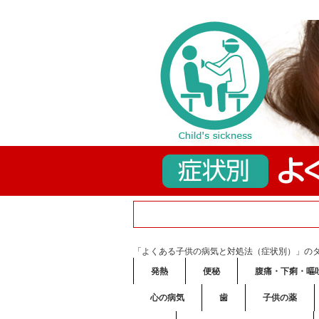
「よくある子供の病気と対処法（症状別）」の
発熱
便秘
腹痛・下痢・嘔
心の病気
歯
子供の薬