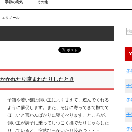
季節の病気
その他
エタノール
子
かかれたり咬まれたりしたとき
子
子猫や若い猫は飼い主によく甘えて、遊んでくれる
子
ように催促します。また、そばに寄ってきて撫でて
子
ほしいと言わんばかりに寝そべります。ところが、
飼い主が調子に乗ってしつこく撫でたりじゃらした
子
りしていると、突然ひっかいたり咬みつ・・・