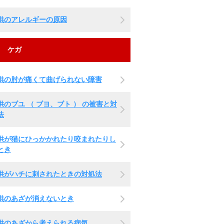
供のアレルギーの原因
ケガ
供の肘が痛くて曲げられない障害
供のブユ （ ブヨ、ブト ） の被害と対
法
供が猫にひっかかれたり咬まれたりし
とき
供がハチに刺されたときの対処法
供のあざが消えないとき
供のあざから考えられる病気