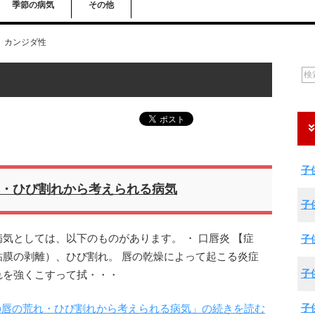
季節の病気
その他
カンジダ性
子
・ひび割れから考えられる病気
子
気としては、以下のものがあります。 ・ 口唇炎 【症
子
膜の剥離）、ひび割れ。 唇の乾燥によって起こる炎症
子
れを強くこすって拭・・・
子
の唇の荒れ・ひび割れから考えられる病気」の続きを読む