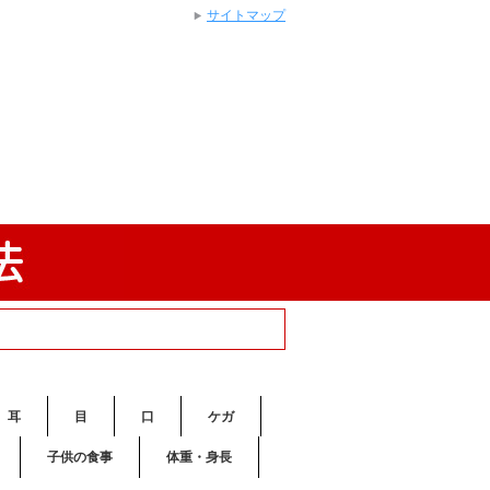
サイトマップ
耳
目
口
ケガ
子供の食事
体重・身長