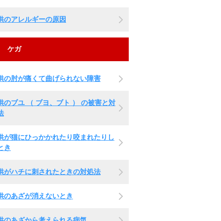
供のアレルギーの原因
ケガ
供の肘が痛くて曲げられない障害
供のブユ （ ブヨ、ブト ） の被害と対
法
供が猫にひっかかれたり咬まれたりし
とき
供がハチに刺されたときの対処法
供のあざが消えないとき
供のあざから考えられる病気