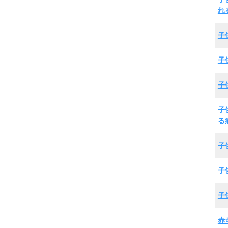
れ
子
子
子
子
る
子
子
子
赤