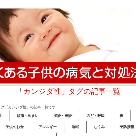
「カンジダ性」タグの記事一覧
タグ「カンジダ性」の記事一覧です
吐
頭痛・めまい
湿疹・発疹
のど・呼吸
鼻
子供のお金
アレルギー
睡眠
むくみ
予防接種