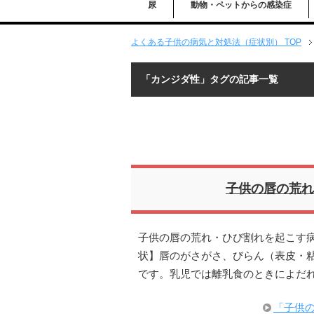
尿
動物・ペットからの感染症
よくある子供の病気と対処法（症状別） TOP
「カンジダ性」タグの記事一覧
子供の唇の荒れ
子供の唇の荒れ・ひび割れを起こす病
状】唇のがさがさ、びらん（表皮・粘
です。乳児では離乳食のときによだ
「子供