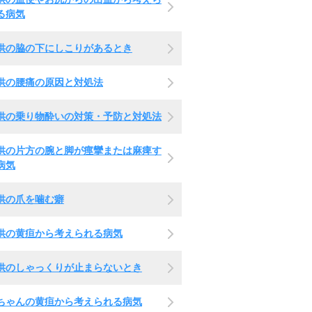
る病気
供の脇の下にしこりがあるとき
供の腰痛の原因と対処法
供の乗り物酔いの対策・予防と対処法
供の片方の腕と脚が痙攣または麻痺す
病気
供の爪を噛む癖
供の黄疸から考えられる病気
供のしゃっくりが止まらないとき
ちゃんの黄疸から考えられる病気