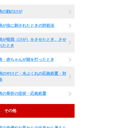
供の顔のけが
供が虫に刺されたときの対処法
供が怪我（けが）をさせたとき、させ
れたとき
供・赤ちゃんが頭を打ったとき
供のやけど・水ぶくれの応急処置・対
法
供の骨折の症状・応急処置
その他
供の血便やお尻からの出血から考えら