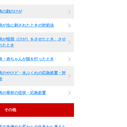
供の顔のけが
供が虫に刺されたときの対処法
供が怪我（けが）をさせたとき、させ
れたとき
供・赤ちゃんが頭を打ったとき
供のやけど・水ぶくれの応急処置・対
法
供の骨折の症状・応急処置
その他
供の血便やお尻からの出血から考えら