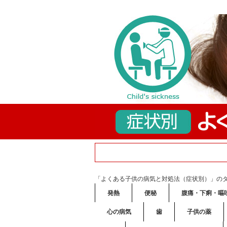
「よくある子供の病気と対処法（症状別）」の
発熱
便秘
腹痛・下痢・嘔
心の病気
歯
子供の薬