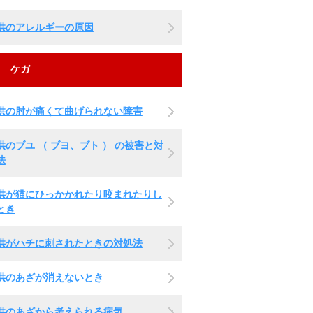
供のアレルギーの原因
ケガ
供の肘が痛くて曲げられない障害
供のブユ （ ブヨ、ブト ） の被害と対
法
供が猫にひっかかれたり咬まれたりし
とき
供がハチに刺されたときの対処法
供のあざが消えないとき
供のあざから考えられる病気