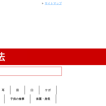
サイトマップ
耳
目
口
ケガ
子供の食事
体重・身長