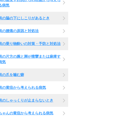
る病気
供の脇の下にしこりがあるとき
供の腰痛の原因と対処法
供の乗り物酔いの対策・予防と対処法
供の片方の腕と脚が痙攣または麻痺す
病気
供の爪を噛む癖
供の黄疸から考えられる病気
供のしゃっくりが止まらないとき
ちゃんの黄疸から考えられる病気