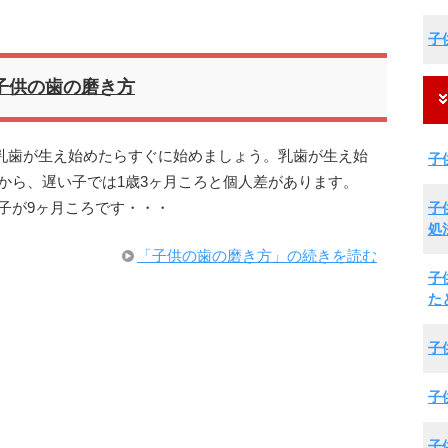
子
子供の歯の磨き方
乳歯が生え始めたらすぐに始めましょう。乳歯が生え始
子
から、遅い子では1歳3ヶ月ころと個人差があります。
子
子が9ヶ月ころです・・・
処
「子供の歯の磨き方」の続きを読む
子
た
子
子
子