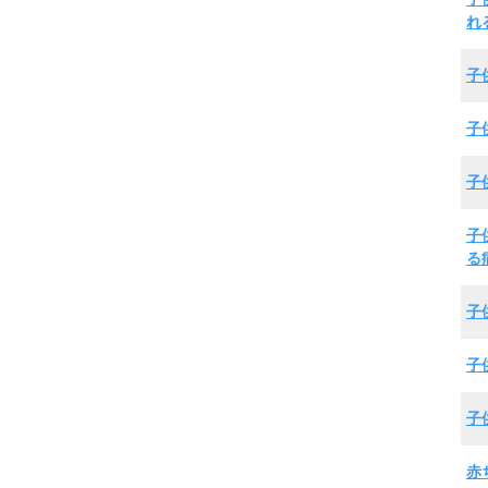
れ
子
子
子
子
る
子
子
子
赤