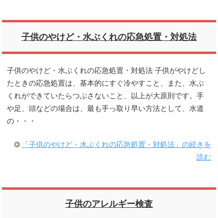
子供のやけど・水ぶくれの応急処置・対処法
子供のやけど・水ぶくれの応急処置・対処法 子供がやけどし
たときの応急処置は、基本的にすぐ冷やすこと、また、水ぶ
くれができていたらつぶさないこと、以上が大原則です。手
や足、頭などの場合は、最も手っ取り早い方法として、水道
の・・・
「子供のやけど・水ぶくれの応急処置・対処法」の続きを
読む
子供のアレルギー検査