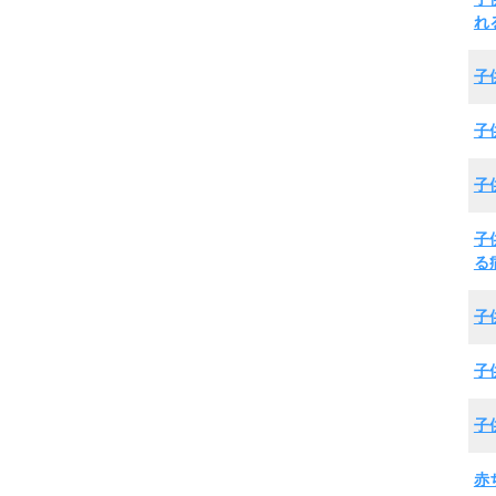
れ
子
子
子
子
る
子
子
子
赤