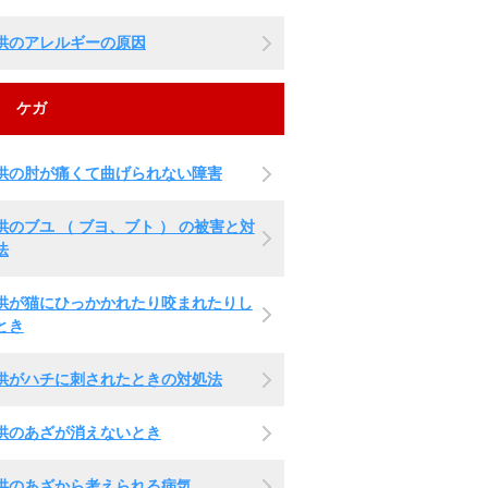
供のアレルギーの原因
ケガ
供の肘が痛くて曲げられない障害
供のブユ （ ブヨ、ブト ） の被害と対
法
供が猫にひっかかれたり咬まれたりし
とき
供がハチに刺されたときの対処法
供のあざが消えないとき
供のあざから考えられる病気