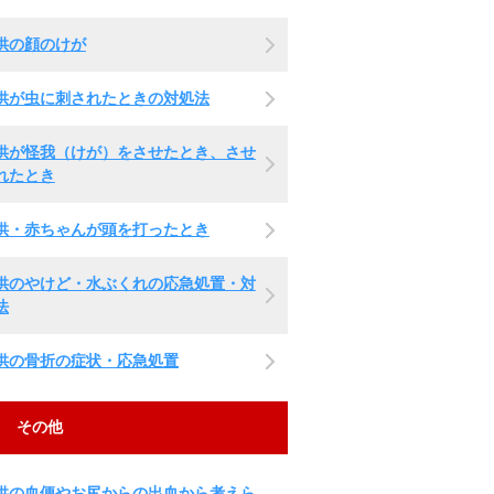
供の顔のけが
供が虫に刺されたときの対処法
供が怪我（けが）をさせたとき、させ
れたとき
供・赤ちゃんが頭を打ったとき
供のやけど・水ぶくれの応急処置・対
法
供の骨折の症状・応急処置
その他
供の血便やお尻からの出血から考えら