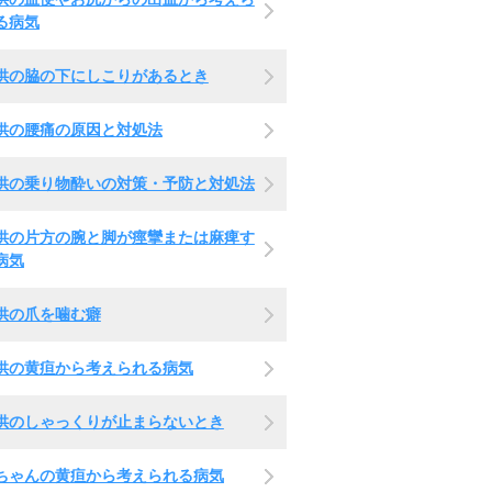
る病気
供の脇の下にしこりがあるとき
供の腰痛の原因と対処法
供の乗り物酔いの対策・予防と対処法
供の片方の腕と脚が痙攣または麻痺す
病気
供の爪を噛む癖
供の黄疸から考えられる病気
供のしゃっくりが止まらないとき
ちゃんの黄疸から考えられる病気