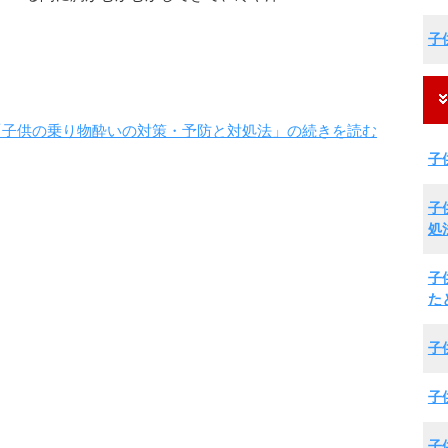
子
「子供の乗り物酔いの対策・予防と対処法」の続きを読む
子
子
処
子
た
子
子
子