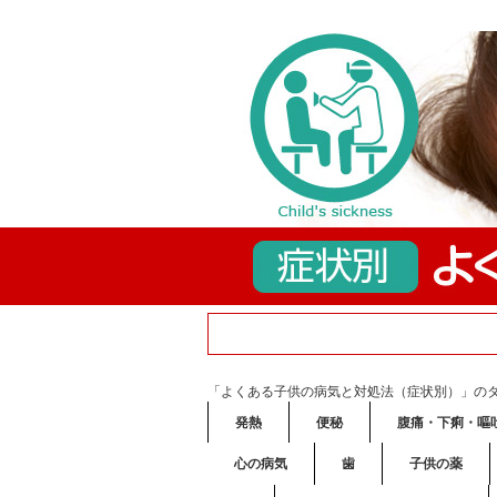
「よくある子供の病気と対処法（症状別）」の
発熱
便秘
腹痛・下痢・嘔
心の病気
歯
子供の薬