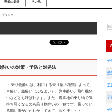
季節の病気
その他
ブランコ
子
物酔いの対策・予防と対処法
子
・ 乗り物酔いは、利用する乗り物の種類によって、
子
車酔い、船酔い（ふなよい）、列車酔い、飛行機酔
子
いなどとも呼ばれます。また、遊園地の乗り物で気
持ち悪くなるのも乗り物酔いの一種です。乗ってい
子
る間に胸がむかむかしてきて、冷や汗・・・