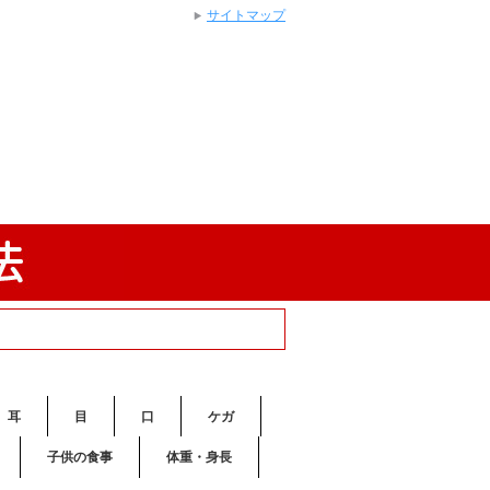
サイトマップ
耳
目
口
ケガ
子供の食事
体重・身長