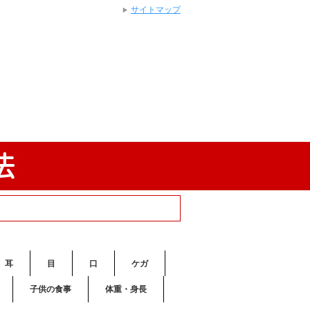
サイトマップ
耳
目
口
ケガ
子供の食事
体重・身長