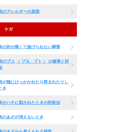
供のアレルギーの原因
ケガ
供の肘が痛くて曲げられない障害
供のブユ （ ブヨ、ブト ） の被害と対
法
供が猫にひっかかれたり咬まれたりし
とき
供がハチに刺されたときの対処法
供のあざが消えないとき
供のあざから考えられる病気