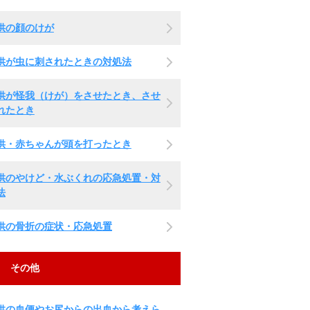
供の顔のけが
供が虫に刺されたときの対処法
供が怪我（けが）をさせたとき、させ
れたとき
供・赤ちゃんが頭を打ったとき
供のやけど・水ぶくれの応急処置・対
法
供の骨折の症状・応急処置
その他
供の血便やお尻からの出血から考えら