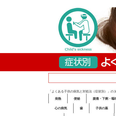
「よくある子供の病気と対処法（症状別）」の
発熱
便秘
腹痛・下痢・嘔
心の病気
歯
子供の薬