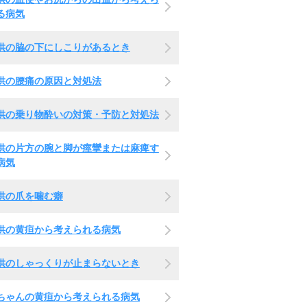
る病気
供の脇の下にしこりがあるとき
供の腰痛の原因と対処法
供の乗り物酔いの対策・予防と対処法
供の片方の腕と脚が痙攣または麻痺す
病気
供の爪を噛む癖
供の黄疸から考えられる病気
供のしゃっくりが止まらないとき
ちゃんの黄疸から考えられる病気