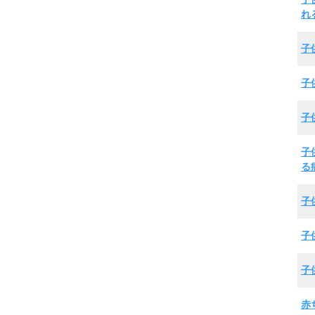
れ
子
子
子
子
る
子
子
子
赤