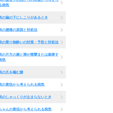
る病気
供の脇の下にしこりがあるとき
供の腰痛の原因と対処法
供の乗り物酔いの対策・予防と対処法
供の片方の腕と脚が痙攣または麻痺す
病気
供の爪を噛む癖
供の黄疸から考えられる病気
供のしゃっくりが止まらないとき
ちゃんの黄疸から考えられる病気