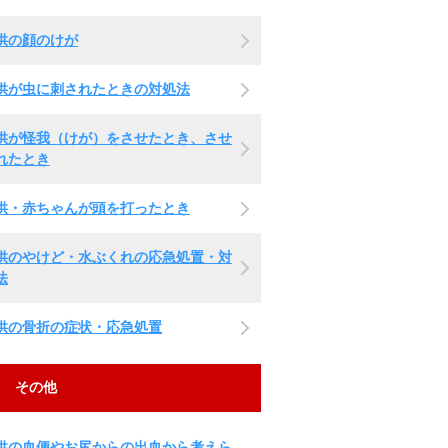
供の顔のけが
供が虫に刺されたときの対処法
供が怪我（けが）をさせたとき、させ
れたとき
供・赤ちゃんが頭を打ったとき
供のやけど・水ぶくれの応急処置・対
法
供の骨折の症状・応急処置
その他
供の血便やお尻からの出血から考えら