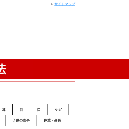
サイトマップ
耳
目
口
ケガ
子供の食事
体重・身長