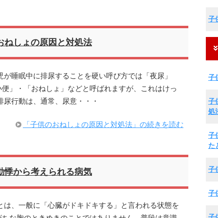
子
おねしょの原因と対処法
児が睡眠中に排尿することを硬い呼び方では「夜尿」
子
小便」・「おねしょ」などと呼ばれますが、これはけっ
子
排尿行動は、通常、尿意・・・
処
「子供のおねしょの原因と対処法」の続きを読む
子
た
子
動悸から考えられる病気
子
とは、一般に「心臓がドキドキする」と言われる状態を
子