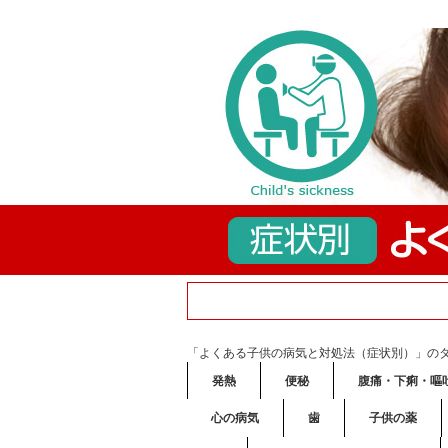
「よくある子供の病気と対処法（症状別）」の
発熱
便秘
腹痛・下痢・嘔
心の病気
歯
子供の薬