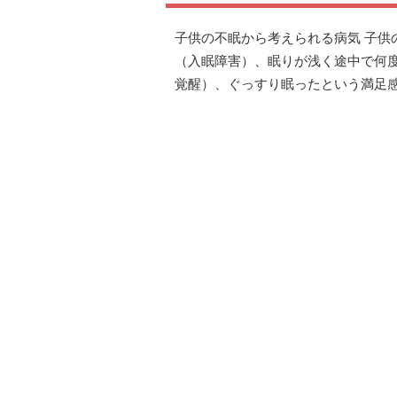
子供の不眠から考えられる病気 子供
（入眠障害）、眠りが浅く途中で何
覚醒）、ぐっすり眠ったという満足