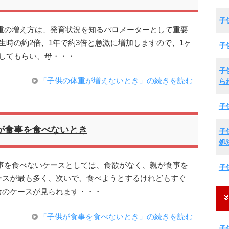
子
重の増え方は、発育状況を知るバロメーターとして重要
生時の約2倍、1年で約3倍と急激に増加しますので、1ヶ
子
してもらい、母・・・
子
「子供の体重が増えないとき」の続きを読む
ら
子
が食事を食べないとき
子
処
事を食べないケースとしては、食欲がなく、親が食事を
子
ースが最も多く、次いで、食べようとするけれどもすぐ
食のケースが見られます・・・
「子供が食事を食べないとき」の続きを読む
子