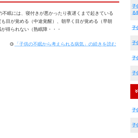
子
る
の不眠には、寝付きが悪かったり夜遅くまで起きている
度も目が覚める（中途覚醒）、朝早く目が覚める（早朝
子
感が得られない（熟眠障・・・
子
「子供の不眠から考えられる病気」の続きを読む
子
子
子
子