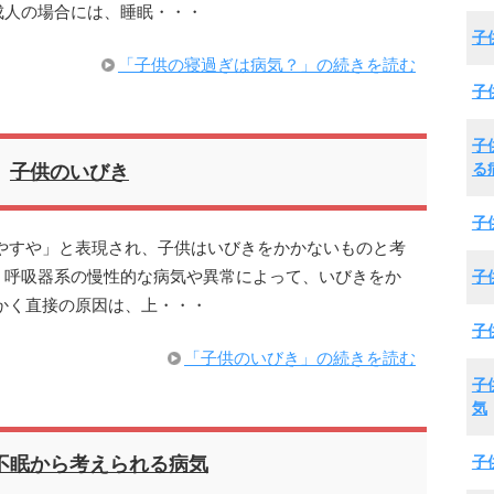
成人の場合には、睡眠・・・
子
「子供の寝過ぎは病気？」の続きを読む
子
子
る
子供のいびき
子
やすや」と表現され、子供はいびきをかかないものと考
、呼吸器系の慢性的な病気や異常によって、いびきをか
子
かく直接の原因は、上・・・
子
「子供のいびき」の続きを読む
子
気
子
不眠から考えられる病気