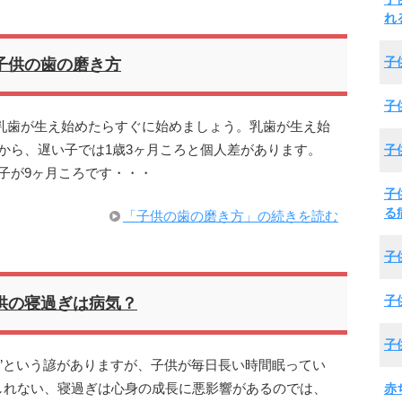
れ
子
子供の歯の磨き方
子
乳歯が生え始めたらすぐに始めましょう。乳歯が生え始
子
から、遅い子では1歳3ヶ月ころと個人差があります。
子が9ヶ月ころです・・・
子
る
「子供の歯の磨き方」の続きを読む
子
子
供の寝過ぎは病気？
子
つ”という諺がありますが、子供が毎日長い時間眠ってい
赤
しれない、寝過ぎは心身の成長に悪影響があるのでは、