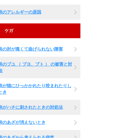
供のアレルギーの原因
ケガ
供の肘が痛くて曲げられない障害
供のブユ （ ブヨ、ブト ） の被害と対
法
供が猫にひっかかれたり咬まれたりし
とき
供がハチに刺されたときの対処法
供のあざが消えないとき
供のあざから考えられる病気