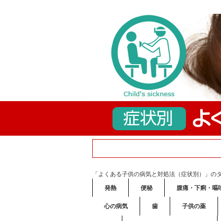
「よくある子供の病気と対処法（症状別）」の
発熱
便秘
腹痛・下痢・嘔
心の病気
歯
子供の薬