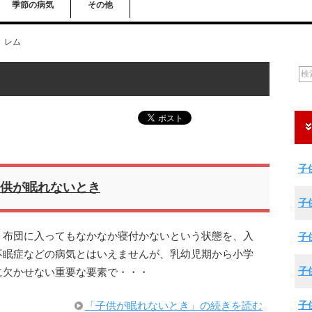
季節の病気
その他
レム
子
供が眠れないとき
子
、布団に入ってもなかなか寝付かないという状態を、入
子
不眠症などの病気とはいえませんが、乳幼児期から小学
子
に欠かせない重要な要素で・・・
子
「子供が眠れないとき」の続きを読む