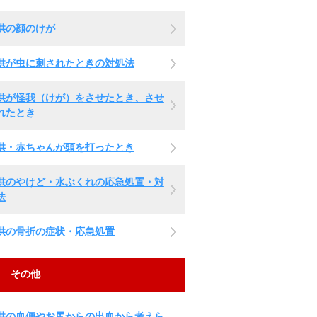
供の顔のけが
供が虫に刺されたときの対処法
供が怪我（けが）をさせたとき、させ
れたとき
供・赤ちゃんが頭を打ったとき
供のやけど・水ぶくれの応急処置・対
法
供の骨折の症状・応急処置
その他
供の血便やお尻からの出血から考えら