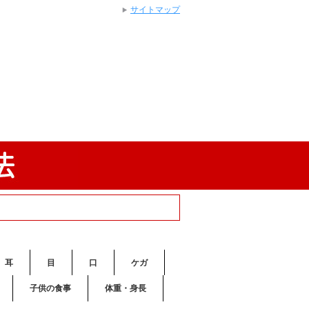
サイトマップ
耳
目
口
ケガ
子供の食事
体重・身長