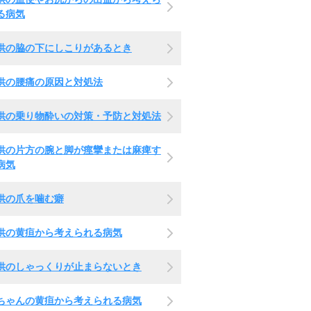
る病気
供の脇の下にしこりがあるとき
供の腰痛の原因と対処法
供の乗り物酔いの対策・予防と対処法
供の片方の腕と脚が痙攣または麻痺す
病気
供の爪を噛む癖
供の黄疸から考えられる病気
供のしゃっくりが止まらないとき
ちゃんの黄疸から考えられる病気