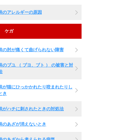
供のアレルギーの原因
ケガ
供の肘が痛くて曲げられない障害
供のブユ （ ブヨ、ブト ） の被害と対
法
供が猫にひっかかれたり咬まれたりし
とき
供がハチに刺されたときの対処法
供のあざが消えないとき
供のあざから考えられる病気