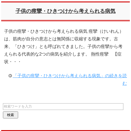
子供の痙攣・ひきつけから考えられる病気
子供の痙攣・ひきつけから考えられる病気 痙攣（けいれん）
は、筋肉が自分の意志とは無関係に収縮する現象です。古
来、「ひきつけ」とも呼ばれてきました。子供の痙攣から考
えられる代表的な2つの病気を紹介します。 熱性痙攣 【症
状・・・
「子供の痙攣・ひきつけから考えられる病気」の続きを読
む