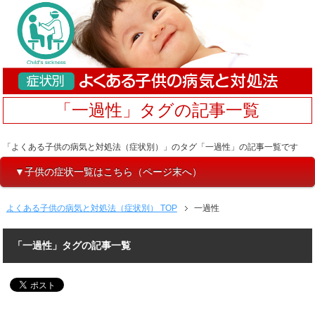
「一過性」タグの記事一覧
「よくある子供の病気と対処法（症状別）」のタグ「一過性」の記事一覧です
▼子供の症状一覧はこちら（ページ末へ）
よくある子供の病気と対処法（症状別） TOP
一過性
「一過性」タグの記事一覧