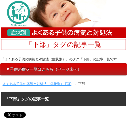
「下部」タグの記事一覧
「よくある子供の病気と対処法（症状別）」のタグ「下部」の記事一覧です
▼子供の症状一覧はこちら（ページ末へ）
よくある子供の病気と対処法（症状別） TOP
下部
「下部」タグの記事一覧