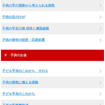
子供の手の湿疹から考えられる病気
子供の足のけが
子供の手足口病 症状と感染経路
子供の骨折の症状・応急処置
子供のお金
子ども手当のこれから その２
子供の病気に備える保険
子ども手当のこれから