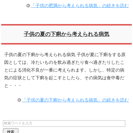
「子供の肥満から考えられる病気」の続きを読む
子供の夏の下痢から考えられる病気
子供の夏の下痢から考えられる病気 子供が夏に下痢をする原
因としては、冷たいものを飲み過ぎたり食べ過ぎたりしたこ
とによる消化不良が一番に考えられます。しかし、特定の病
気の症状として下痢を起こすとしたら、その病気は食中毒だ
と・・・
「子供の夏の下痢から考えられる病気」の続きを読む