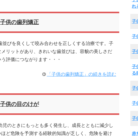
れ
子
子供の歯列矯正
子
歯並びを良くして咬み合わせを正しくする治療です。子
子
なメリットがあり、きれいな歯並びは、容貌の美しさだ
いう評価につながります・・・
子
る
「子供の歯列矯正」の続きを読む
子
子
子供の目のけが
子
幼児のときにもっとも多く発生し、成長とともに減少し
赤
いほど危険を予測する経験的知識が乏しく、危険を避け