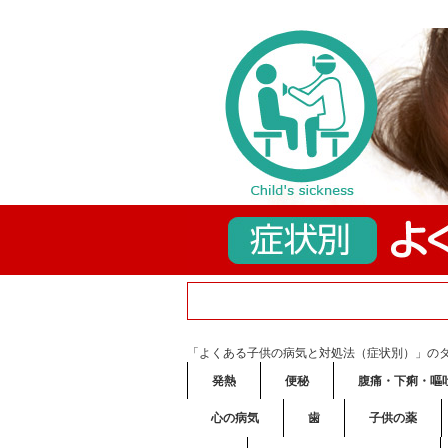
「よくある子供の病気と対処法（症状別）」の
発熱
便秘
腹痛・下痢・嘔
心の病気
歯
子供の薬