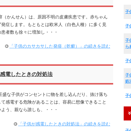
子
癬（かんせん）は、原因不明の皮膚疾患です。赤ちゃん
ず発症します。もともとは欧米人（白色人種）に多く見
子
の患者数も徐々に増加し・・・
子
「子供のカサカサした発疹（乾癬）」の続きを読む
ら
子
感電したときの対処法
子
処
旺盛な子供がコンセントに物を差し込んだり、抜け落ち
子
して感電する危険があることは、容易に想像できること
いよう、親なら誰しも、・・・
「子供が感電したときの対処法」の続きを読む
子