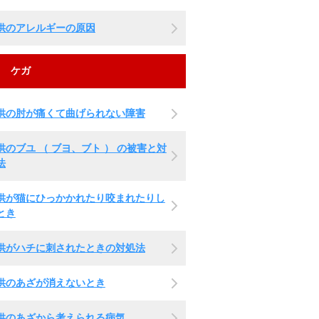
供のアレルギーの原因
ケガ
供の肘が痛くて曲げられない障害
供のブユ （ ブヨ、ブト ） の被害と対
法
供が猫にひっかかれたり咬まれたりし
とき
供がハチに刺されたときの対処法
供のあざが消えないとき
供のあざから考えられる病気