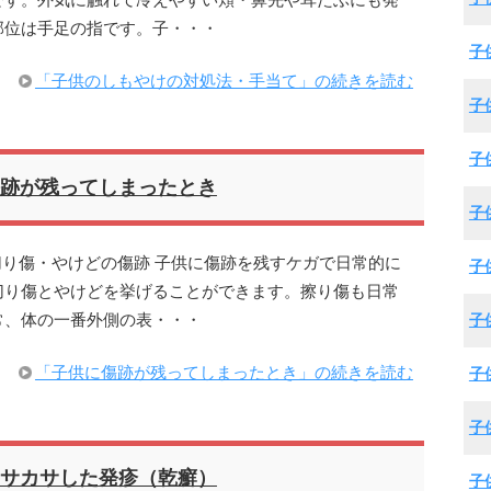
です。外気に触れて冷えやすい頬・鼻先や耳たぶにも発
部位は手足の指です。子・・・
子
「子供のしもやけの対処法・手当て」の続きを読む
子
子
跡が残ってしまったとき
子
切り傷・やけどの傷跡 子供に傷跡を残すケガで日常的に
子
切り傷とやけどを挙げることができます。擦り傷も日常
常、体の一番外側の表・・・
子
「子供に傷跡が残ってしまったとき」の続きを読む
子
子
サカサした発疹（乾癬）
子