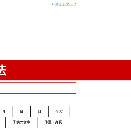
サイトマップ
耳
目
口
ケガ
子供の食事
体重・身長