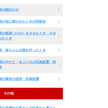
供の顔のけが
供が虫に刺されたときの対処法
供が怪我（けが）をさせたとき、させ
れたとき
供・赤ちゃんが頭を打ったとき
供のやけど・水ぶくれの応急処置・対
法
供の骨折の症状・応急処置
その他
供の血便やお尻からの出血から考えら