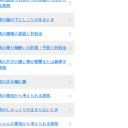
る病気
供の脇の下にしこりがあるとき
供の腰痛の原因と対処法
供の乗り物酔いの対策・予防と対処法
供の片方の腕と脚が痙攣または麻痺す
病気
供の爪を噛む癖
供の黄疸から考えられる病気
供のしゃっくりが止まらないとき
ちゃんの黄疸から考えられる病気