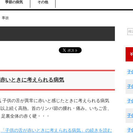
季節の病気
その他
事故
子
赤いときに考えられる病気
子
 子供の舌が異常に赤いと感じたときに考えられる病気
子
日以上続く高熱。首のリンパ節の腫れ・痛み。いちご舌、
子
・足裏全体の赤く硬・・・
子
「子供の舌が赤いときに考えられる病気」の続きを読む