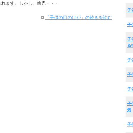
られます。しかし、幼児・・・
子
「子供の目のけが」の続きを読む
子
子
る
子
子
子
子
気
子