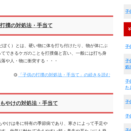
子
打撲の対処法・手当て
だぼく）とは、硬い物に体を打ち付けたり、物が体にぶ
子
ってできるケガのことを打撲傷と言い、一般には打ち身
子
転落や人・物に衝突する・・・
処
「子供の打撲の対処法・手当て」の続きを読む
子
た
子
もやけの対処法・手当て
子
もやけは冬に特有の季節病であり、寒さによって手足や
子