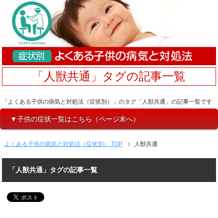
「人獣共通」タグの記事一覧
「よくある子供の病気と対処法（症状別）」のタグ「人獣共通」の記事一覧です
▼子供の症状一覧はこちら（ページ末へ）
よくある子供の病気と対処法（症状別） TOP
人獣共通
「人獣共通」タグの記事一覧