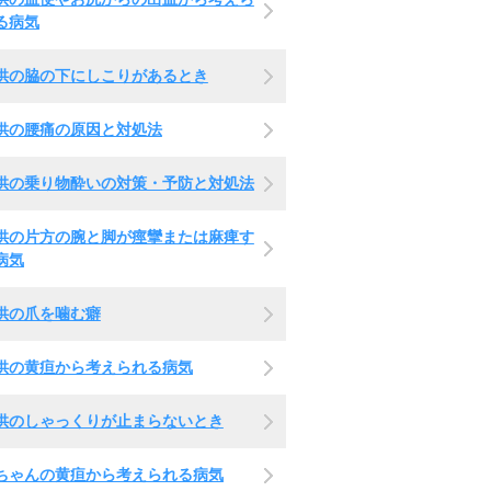
る病気
供の脇の下にしこりがあるとき
供の腰痛の原因と対処法
供の乗り物酔いの対策・予防と対処法
供の片方の腕と脚が痙攣または麻痺す
病気
供の爪を噛む癖
供の黄疸から考えられる病気
供のしゃっくりが止まらないとき
ちゃんの黄疸から考えられる病気