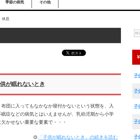
季節の病気
その他
休息
子
供が眠れないとき
子
、布団に入ってもなかなか寝付かないという状態を、入
子
不眠症などの病気とはいえませんが、乳幼児期から小学
子
に欠かせない重要な要素で・・・
子
「子供が眠れないとき」の続きを読む