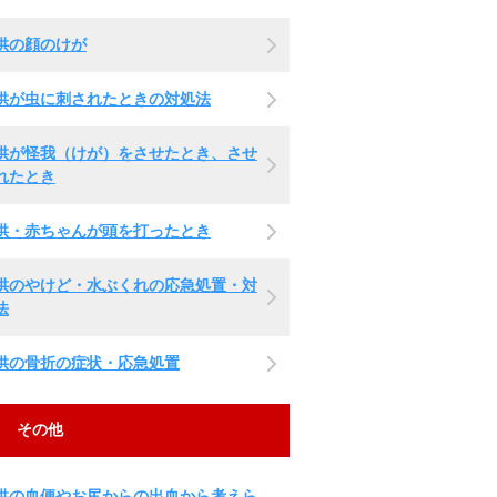
供の顔のけが
供が虫に刺されたときの対処法
供が怪我（けが）をさせたとき、させ
れたとき
供・赤ちゃんが頭を打ったとき
供のやけど・水ぶくれの応急処置・対
法
供の骨折の症状・応急処置
その他
供の血便やお尻からの出血から考えら