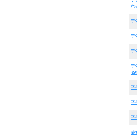
れ
子
子
子
子
る
子
子
子
赤