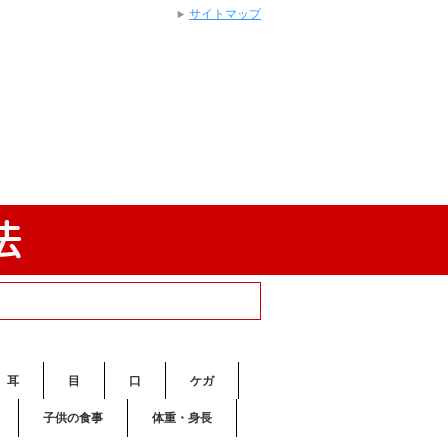
サイトマップ
耳
目
口
ケガ
子供の食事
体重・身長