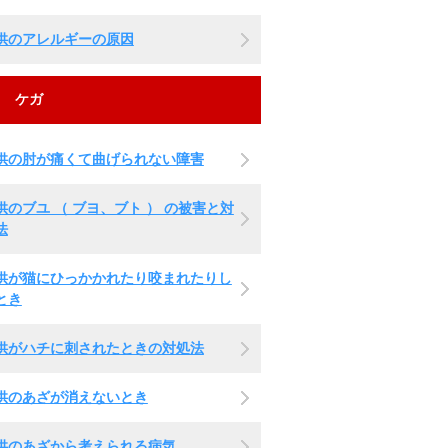
供のアレルギーの原因
ケガ
供の肘が痛くて曲げられない障害
供のブユ （ ブヨ、ブト ） の被害と対
法
供が猫にひっかかれたり咬まれたりし
とき
供がハチに刺されたときの対処法
供のあざが消えないとき
供のあざから考えられる病気