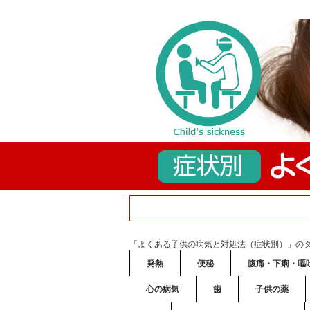
「よくある子供の病気と対処法（症状別）」の
発熱
便秘
腹痛・下痢・嘔
心の病気
歯
子供の薬