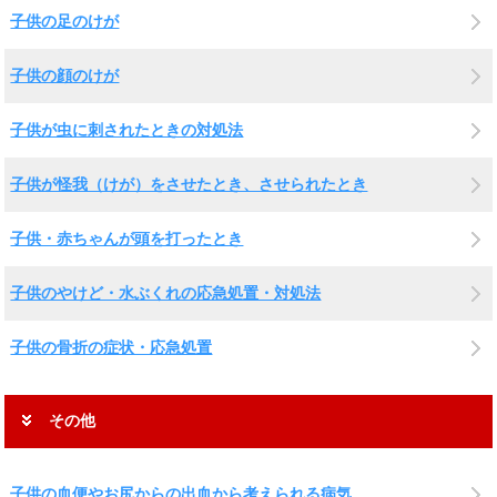
子供の足のけが
子供の顔のけが
子供が虫に刺されたときの対処法
子供が怪我（けが）をさせたとき、させられたとき
子供・赤ちゃんが頭を打ったとき
子供のやけど・水ぶくれの応急処置・対処法
子供の骨折の症状・応急処置
その他
子供の血便やお尻からの出血から考えられる病気