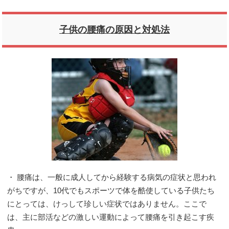
子供の腰痛の原因と対処法
・ 腰痛は、一般に成人してから経験する病気の症状と思われ
がちですが、10代でもスポーツで体を酷使している子供たち
にとっては、けっして珍しい症状ではありません。ここで
は、主に部活などの激しい運動によって腰痛を引き起こす疾