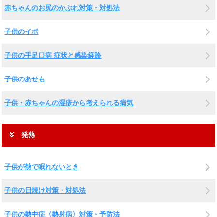
赤ちゃんのお尻のかぶれ対策・対処法
子供のイボ
子供の手足口病 症状と感染経路
子供のあせも
子供・赤ちゃんの湿疹から考えられる病気
発熱
子供が熱で眠れないとき
子供の日焼け対策・対処法
子供の熱中症〈熱射病〉対策・予防法