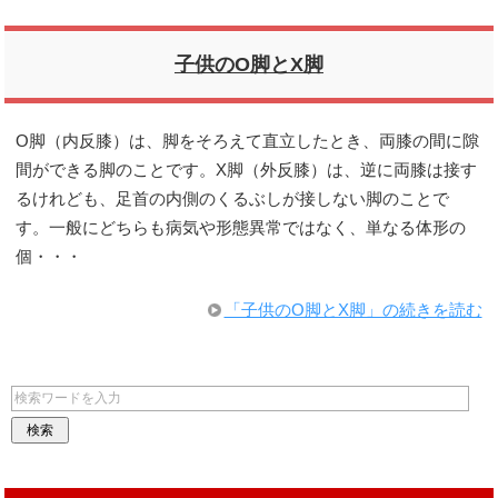
子供のO脚とX脚
O脚（内反膝）は、脚をそろえて直立したとき、両膝の間に隙
間ができる脚のことです。X脚（外反膝）は、逆に両膝は接す
るけれども、足首の内側のくるぶしが接しない脚のことで
す。一般にどちらも病気や形態異常ではなく、単なる体形の
個・・・
「子供のO脚とX脚」の続きを読む