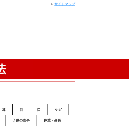
サイトマップ
耳
目
口
ケガ
子供の食事
体重・身長