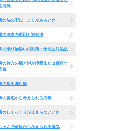
る病気
供の脇の下にしこりがあるとき
供の腰痛の原因と対処法
供の乗り物酔いの対策・予防と対処法
供の片方の腕と脚が痙攣または麻痺す
病気
供の爪を噛む癖
供の黄疸から考えられる病気
供のしゃっくりが止まらないとき
ちゃんの黄疸から考えられる病気