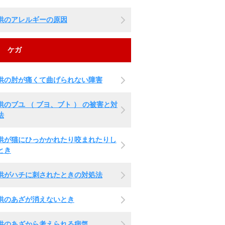
供のアレルギーの原因
ケガ
供の肘が痛くて曲げられない障害
供のブユ （ ブヨ、ブト ） の被害と対
法
供が猫にひっかかれたり咬まれたりし
とき
供がハチに刺されたときの対処法
供のあざが消えないとき
供のあざから考えられる病気