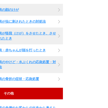
供の顔のけが
供が虫に刺されたときの対処法
供が怪我（けが）をさせたとき、させ
れたとき
供・赤ちゃんが頭を打ったとき
供のやけど・水ぶくれの応急処置・対
法
供の骨折の症状・応急処置
その他
供の血便やお尻からの出血から考えら