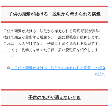
子供の頭髪が抜ける 脱毛から考えられる病気
子供の頭髪が抜ける 脱毛から考えられる病気 頭髪が異常に
抜けて頭皮が露出する現象を、一般に脱毛症と総称します。
これは、大人だけでなく、子供にも多く見られる疾患です。
ここでは、乳幼児を含めた子供に多い脱毛症を紹介します。
・・・
「子供の頭髪が抜ける 脱毛から考えられる病気」の続き
を読む
子供のあざが消えないとき