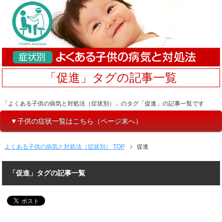
「促進」タグの記事一覧
「よくある子供の病気と対処法（症状別）」のタグ「促進」の記事一覧です
▼子供の症状一覧はこちら（ページ末へ）
よくある子供の病気と対処法（症状別） TOP
促進
「促進」タグの記事一覧