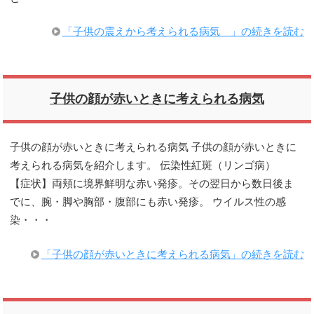
「子供の震えから考えられる病気 」の続きを読む
子供の顔が赤いときに考えられる病気
子供の顔が赤いときに考えられる病気 子供の顔が赤いときに
考えられる病気を紹介します。 伝染性紅斑（リンゴ病）
【症状】両頬に境界鮮明な赤い発疹。その翌日から数日後ま
でに、腕・脚や胸部・腹部にも赤い発疹。 ウイルス性の感
染・・・
「子供の顔が赤いときに考えられる病気」の続きを読む