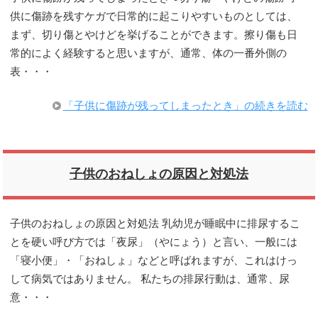
供に傷跡を残すケガで日常的に起こりやすいものとしては、
まず、切り傷とやけどを挙げることができます。擦り傷も日
常的によく経験すると思いますが、通常、体の一番外側の
表・・・
「子供に傷跡が残ってしまったとき」の続きを読む
子供のおねしょの原因と対処法
子供のおねしょの原因と対処法 乳幼児が睡眠中に排尿するこ
とを硬い呼び方では「夜尿」（やにょう）と言い、一般には
「寝小便」・「おねしょ」などと呼ばれますが、これはけっ
して病気ではありません。 私たちの排尿行動は、通常、尿
意・・・