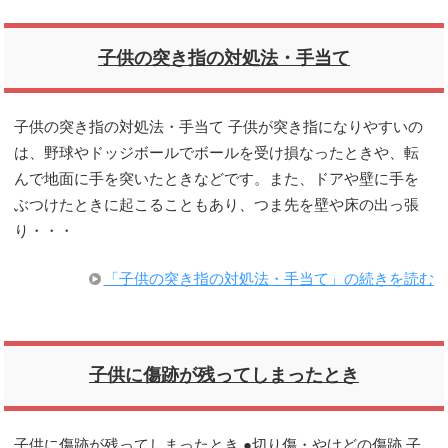
子供の突き指の対処法・手当て
子供の突き指の対処法・手当て 子供が突き指になりやすいの
は、野球やドッジボールでボールを受け損なったときや、転
んで地面に手を突いたときなどです。また、ドアや壁に手を
ぶつけたときに起こることもあり、つま先を壁や床の出っ張
り・・・
「子供の突き指の対処法・手当て」の続きを読む
子供に傷跡が残ってしまったとき
子供に傷跡が残ってしまったとき ●切り傷・やけどの傷跡 子