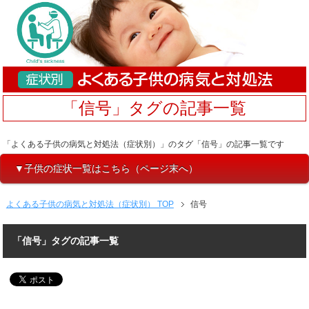
「信号」タグの記事一覧
「よくある子供の病気と対処法（症状別）」のタグ「信号」の記事一覧です
▼子供の症状一覧はこちら（ページ末へ）
よくある子供の病気と対処法（症状別） TOP
信号
「信号」タグの記事一覧