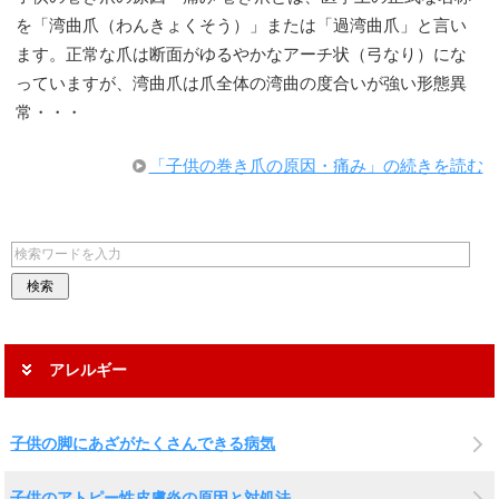
を「湾曲爪（わんきょくそう）」または「過湾曲爪」と言い
ます。正常な爪は断面がゆるやかなアーチ状（弓なり）にな
っていますが、湾曲爪は爪全体の湾曲の度合いが強い形態異
常・・・
「子供の巻き爪の原因・痛み」の続きを読む
アレルギー
子供の脚にあざがたくさんできる病気
子供のアトピー性皮膚炎の原因と対処法