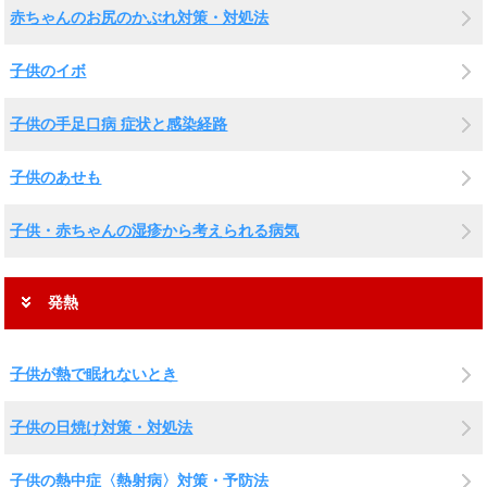
赤ちゃんのお尻のかぶれ対策・対処法
子供のイボ
子供の手足口病 症状と感染経路
子供のあせも
子供・赤ちゃんの湿疹から考えられる病気
発熱
子供が熱で眠れないとき
子供の日焼け対策・対処法
子供の熱中症〈熱射病〉対策・予防法