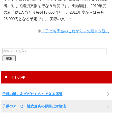
者に対して経済支援を行なう制度です。支給額は、2010年度
のみ子供1人当たり毎月13,000円とし、2011年度からは毎月
26,000円となる予定です。 実際の支・・・
「子ども手当のこれから」の続きを読む
アレルギー
子供の脚にあざがたくさんできる病気
子供のアトピー性皮膚炎の原因と対処法