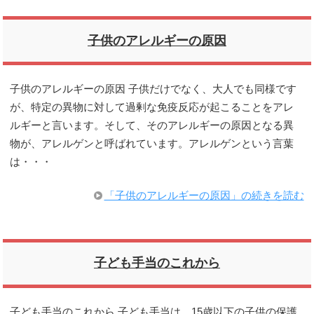
子供のアレルギーの原因
子供のアレルギーの原因 子供だけでなく、大人でも同様です
が、特定の異物に対して過剰な免疫反応が起こることをアレ
ルギーと言います。そして、そのアレルギーの原因となる異
物が、アレルゲンと呼ばれています。アレルゲンという言葉
は・・・
「子供のアレルギーの原因」の続きを読む
子ども手当のこれから
子ども手当のこれから 子ども手当は、15歳以下の子供の保護