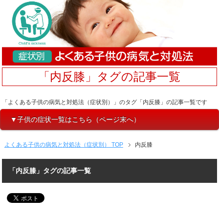
「内反膝」タグの記事一覧
「よくある子供の病気と対処法（症状別）」のタグ「内反膝」の記事一覧です
▼子供の症状一覧はこちら（ページ末へ）
よくある子供の病気と対処法（症状別） TOP
内反膝
「内反膝」タグの記事一覧